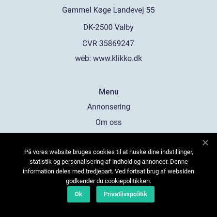
web:
www.klikko.dk
Menu
Annonsering
Om oss
Cookies
På vores website bruges cookies til at huske dine indstillinger,
Kontakta oss
statistik og personalisering af indhold og annoncer. Denne
Sitemap
information deles med tredjepart. Ved fortsat brug af websiden
godkender du cookiepolitikken.
Ok
Privatlivspolitik