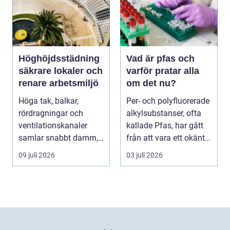
Höghöjdsstädning
Vad är pfas och
säkrare lokaler och
varför pratar alla
renare arbetsmiljö
om det nu?
Höga tak, balkar,
Per- och polyfluorerade
rördragningar och
alkylsubstanser, ofta
ventilationskanaler
kallade Pfas, har gått
samlar snabbt damm,
från att vara ett okänt
smuts och partiklar. I
kemiskt...
09 juli 2026
03 juli 2026
i...