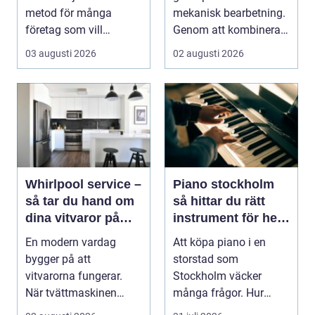
metod för många
mekanisk bearbetning.
företag som vill
Genom att kombinera
kombinera slitstyrka,
traditio...
03 augusti 2026
02 augusti 2026
desig...
Whirlpool service –
Piano stockholm
så tar du hand om
så hittar du rätt
dina vitvaror på
instrument för hem
rätt sätt
och scen
En modern vardag
Att köpa piano i en
bygger på att
storstad som
vitvarorna fungerar.
Stockholm väcker
När tvättmaskinen
många frågor. Hur
stannar, diskm...
hittar man ett