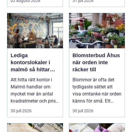
02 augusti 2026
31 juli 2026
instrument som bå...
Lediga
Blomsterbud Åhus
kontorslokaler i
när orden inte
malmö så hittar
räcker till
företag rätt läge
Att hitta rätt kontor i
Blommor är ofta det
och rätt lokal
Malmö handlar om
tydligaste sättet att
mycket mer än antal
visa omtanke när orden
kvadratmeter och pris
känns för små. Ett
per månad. Företa...
genomtänkt bloms...
30 juli 2026
30 juli 2026