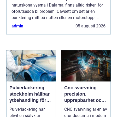
natursköna vyerna i Dalarna, finns alltid risken för
oförutsedda bilproblem. Oavsett om det är en
punktering mitt på natten eller en motorstopp i
rusningstrafik, kan behovet av en...
admin
05 augusti 2026
Pulverlackering
Cnc svarvning –
stockholm hållbar
precision,
ytbehandling för
upprepbarhet och
industri och design
smart produktion
Pulverlackering har
CNC svarvning är en av
blivit en självklar
grundpelarna i modern