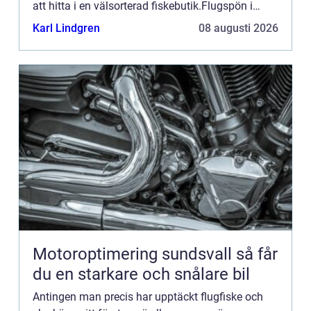
att hitta i en välsorterad fiskebutik.Flugspön i
Göteborgfinns i alla möjliga material, längder,
Karl Lindgren
08 augusti 2026
tjocklekar,...
Motoroptimering sundsvall så får
du en starkare och snålare bil
Antingen man precis har upptäckt flugfiske och