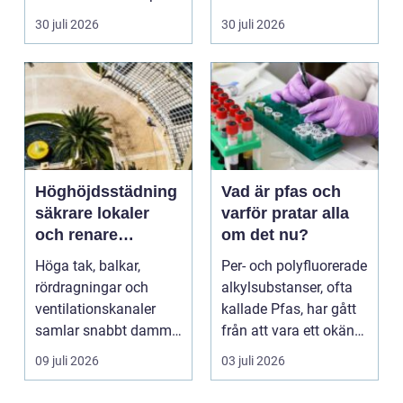
per månad. Företa...
Ett genomtänkt
30 juli 2026
30 juli 2026
bloms...
Höghöjdsstädning
Vad är pfas och
säkrare lokaler
varför pratar alla
och renare
om det nu?
arbetsmiljö
Höga tak, balkar,
Per- och polyfluorerade
rördragningar och
alkylsubstanser, ofta
ventilationskanaler
kallade Pfas, har gått
samlar snabbt damm,
från att vara ett okänt
smuts och partiklar. I
kemiskt...
09 juli 2026
03 juli 2026
i...