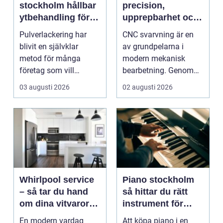
stockholm hållbar
precision,
ytbehandling för
upprepbarhet och
industri och
smart produktion
Pulverlackering har
CNC svarvning är en
design
blivit en självklar
av grundpelarna i
metod för många
modern mekanisk
företag som vill
bearbetning. Genom
kombinera slitstyrka,
att kombinera
03 augusti 2026
02 augusti 2026
desig...
traditio...
Whirlpool service
Piano stockholm
– så tar du hand
så hittar du rätt
om dina vitvaror
instrument för
på rätt sätt
hem och scen
En modern vardag
Att köpa piano i en