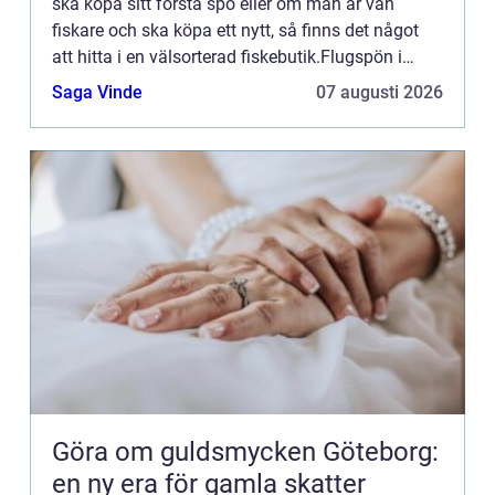
ska köpa sitt första spö eller om man är van
fiskare och ska köpa ett nytt, så finns det något
att hitta i en välsorterad fiskebutik.Flugspön i
Göteborgfinns i alla möjliga material, längder,
Saga Vinde
07 augusti 2026
tjocklekar,...
Göra om guldsmycken Göteborg:
en ny era för gamla skatter