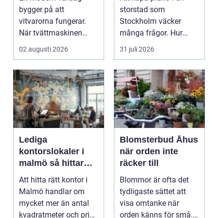
bygger på att
storstad som
vitvarorna fungerar.
Stockholm väcker
När tvättmaskinen
många frågor. Hur
stannar, diskm...
hittar man ett
02 augusti 2026
31 juli 2026
instrument som bå...
Lediga
Blomsterbud Åhus
kontorslokaler i
när orden inte
malmö så hittar
räcker till
företag rätt läge
Att hitta rätt kontor i
Blommor är ofta det
och rätt lokal
Malmö handlar om
tydligaste sättet att
mycket mer än antal
visa omtanke när
kvadratmeter och pris
orden känns för små.