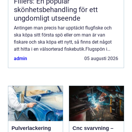
Fillers: En populär
skönhetsbehandling för ett
ungdomligt utseende
Antingen man precis har upptäckt flugfiske och
ska köpa sitt första spö eller om man är van
fiskare och ska köpa ett nytt, så finns det något
att hitta i en välsorterad fiskebutik.Flugspön i
Göteborgfinns i alla möjliga material, längder,
admin
05 augusti 2026
tjocklekar,...
Pulverlackering
Cnc svarvning –