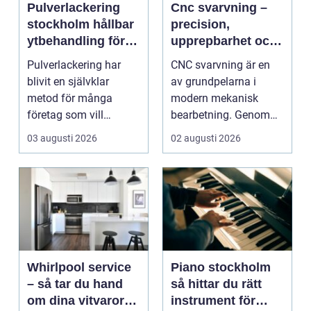
Pulverlackering
Cnc svarvning –
stockholm hållbar
precision,
ytbehandling för
upprepbarhet och
industri och
smart produktion
Pulverlackering har
CNC svarvning är en
design
blivit en självklar
av grundpelarna i
metod för många
modern mekanisk
företag som vill
bearbetning. Genom
kombinera slitstyrka,
att kombinera
03 augusti 2026
02 augusti 2026
desig...
traditio...
Whirlpool service
Piano stockholm
– så tar du hand
så hittar du rätt
om dina vitvaror
instrument för