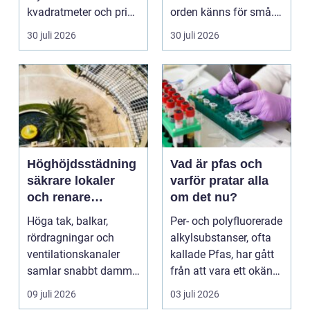
kvadratmeter och pris
orden känns för små.
per månad. Företa...
Ett genomtänkt
30 juli 2026
30 juli 2026
bloms...
Höghöjdsstädning
Vad är pfas och
säkrare lokaler
varför pratar alla
och renare
om det nu?
arbetsmiljö
Höga tak, balkar,
Per- och polyfluorerade
rördragningar och
alkylsubstanser, ofta
ventilationskanaler
kallade Pfas, har gått
samlar snabbt damm,
från att vara ett okänt
smuts och partiklar. I
kemiskt...
09 juli 2026
03 juli 2026
i...