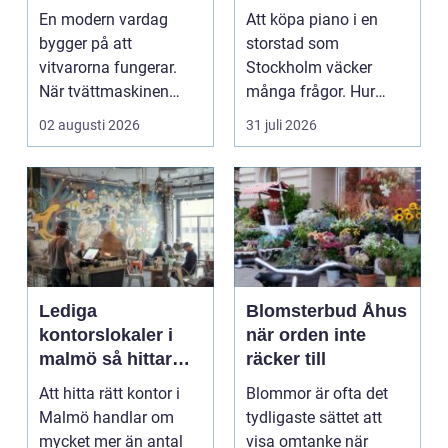
på rätt sätt
hem och scen
En modern vardag
Att köpa piano i en
bygger på att
storstad som
vitvarorna fungerar.
Stockholm väcker
När tvättmaskinen
många frågor. Hur
stannar, diskm...
hittar man ett
02 augusti 2026
31 juli 2026
instrument som bå...
Lediga
Blomsterbud Åhus
kontorslokaler i
när orden inte
malmö så hittar
räcker till
företag rätt läge
Att hitta rätt kontor i
Blommor är ofta det
och rätt lokal
Malmö handlar om
tydligaste sättet att
mycket mer än antal
visa omtanke när