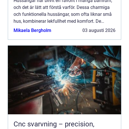
Hussängar har blivit en favorit i många barnrum,
och det är lätt att förstå varför. Dessa charmiga
och funktionella hussängar, som ofta liknar små
hus, kombinerar lekfullhet med komfort. De
skapar en my...
Mikaela Bergholm
03 augusti 2026
Cnc svarvning – precision,