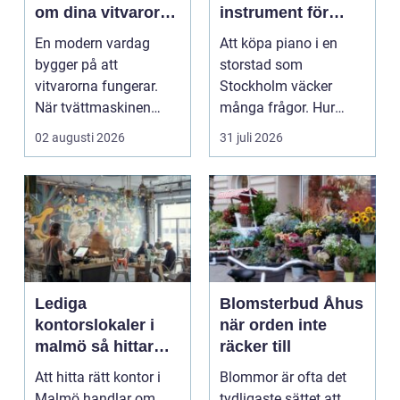
om dina vitvaror
instrument för
på rätt sätt
hem och scen
En modern vardag
Att köpa piano i en
bygger på att
storstad som
vitvarorna fungerar.
Stockholm väcker
När tvättmaskinen
många frågor. Hur
stannar, diskm...
hittar man ett
02 augusti 2026
31 juli 2026
instrument som bå...
Lediga
Blomsterbud Åhus
kontorslokaler i
när orden inte
malmö så hittar
räcker till
företag rätt läge
Att hitta rätt kontor i
Blommor är ofta det
och rätt lokal
Malmö handlar om
tydligaste sättet att