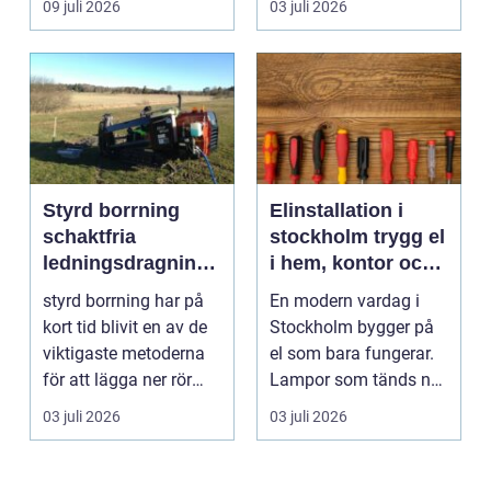
09 juli 2026
03 juli 2026
i...
Styrd borrning
Elinstallation i
schaktfria
stockholm trygg el
ledningsdragninga
i hem, kontor och
r med hög
industri
styrd borrning har på
En modern vardag i
precision
kort tid blivit en av de
Stockholm bygger på
viktigaste metoderna
el som bara fungerar.
för att lägga ner rör
Lampor som tänds när
och kablar...
de ska, trygg strö...
03 juli 2026
03 juli 2026