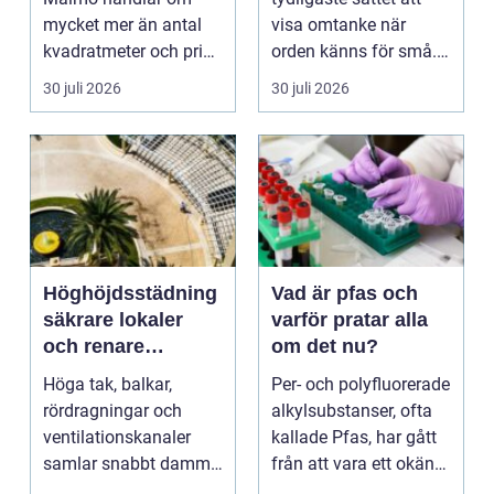
mycket mer än antal
visa omtanke när
kvadratmeter och pris
orden känns för små.
per månad. Företa...
Ett genomtänkt
30 juli 2026
30 juli 2026
bloms...
Höghöjdsstädning
Vad är pfas och
säkrare lokaler
varför pratar alla
och renare
om det nu?
arbetsmiljö
Höga tak, balkar,
Per- och polyfluorerade
rördragningar och
alkylsubstanser, ofta
ventilationskanaler
kallade Pfas, har gått
samlar snabbt damm,
från att vara ett okänt
smuts och partiklar. I
kemiskt...