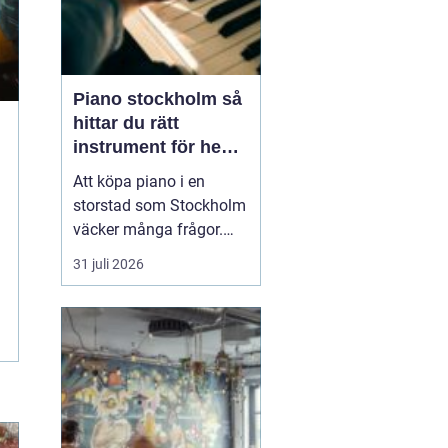
Piano stockholm så
hittar du rätt
instrument för hem
och scen
Att köpa piano i en
storstad som Stockholm
väcker många frågor.
Hur hittar man ett
31 juli 2026
instrument som både
låter bra, håller länge
och passar budgeten?
Utbudet är stort, från nya
digitalpianon i
musikaffärer till
renoverade akustiska
instrument hos mindr...