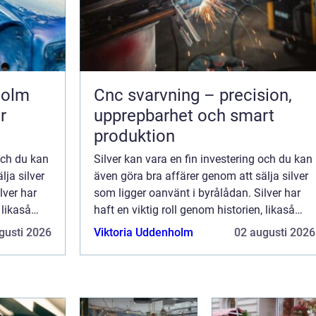
holm
Cnc svarvning – precision,
r
upprepbarhet och smart
produktion
 och du kan
Silver kan vara en fin investering och du kan
lja silver
även göra bra affärer genom att sälja silver
lver har
som ligger oanvänt i byrålådan. Silver har
 likaså
haft en viktig roll genom historien, likaså
även i Sverige. Silver a...
gusti 2026
Viktoria Uddenholm
02 augusti 2026