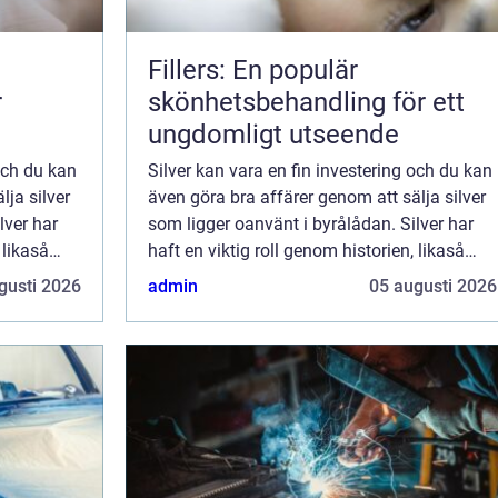
Fillers: En populär
r
skönhetsbehandling för ett
ungdomligt utseende
 och du kan
Silver kan vara en fin investering och du kan
lja silver
även göra bra affärer genom att sälja silver
lver har
som ligger oanvänt i byrålådan. Silver har
 likaså
haft en viktig roll genom historien, likaså
även i Sverige. Silver a...
gusti 2026
admin
05 augusti 2026