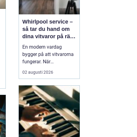
Whirlpool service –
så tar du hand om
dina vitvaror på rätt
sätt
En modern vardag
bygger på att vitvarorna
fungerar. När
tvättmaskinen stannar,
02 augusti 2026
diskmaskinen vägrar
tömma eller kylen blir för
varm märks det direkt i
hela hushållet. Då blir
frågan snabbt hur man
...