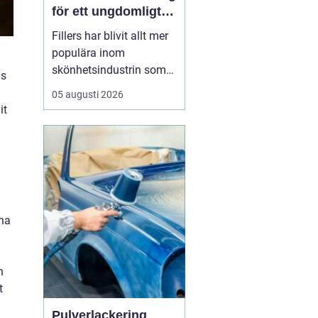
för ett ungdomligt
utseende
Fillers har blivit allt mer
populära inom
skönhetsindustrin som
ds
ett sätt att återställa
05 augusti 2026
ungdomlighet och
it
vitalitet i ansiktet utan
att behöva genomgå
kirurgiska ingrepp.
Genom att förstå hur
dessa behan...
nna
n
t
Pulverlackering