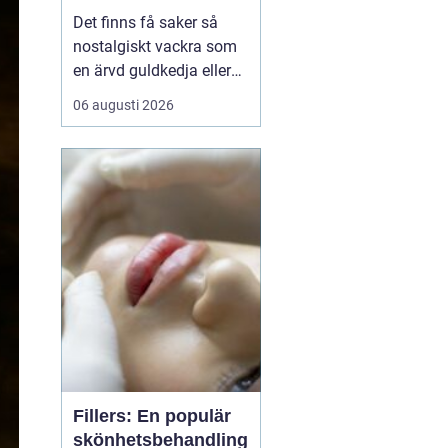
för gamla skatter
Det finns få saker så
nostalgiskt vackra som
en ärvd guldkedja eller
mormors älskade ring.
06 augusti 2026
Men vad händer när
smaken förändras eller
smycket inte längre
passar dagens stilar? I
Göteborg med omnejd
f...
Fillers: En populär
skönhetsbehandling