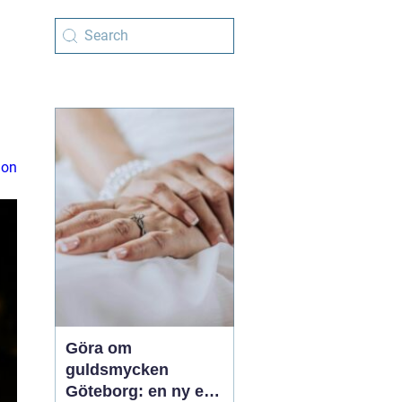
ion
Göra om
guldsmycken
Göteborg: en ny era