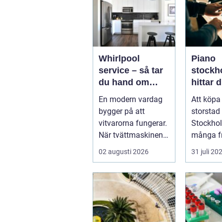
Whirlpool
Piano
service – så tar
stockho
du hand om
hittar d
dina vitvaror på
instrum
En modern vardag
Att köpa
rätt sätt
hem oc
bygger på att
storstad
vitvarorna fungerar.
Stockho
När tvättmaskinen
många fr
stannar, diskm...
hittar ma
02 augusti 2026
31 juli 20
instrum
bå...