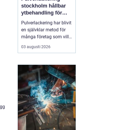
stockholm hållbar
ytbehandling för
industri och design
Pulverlackering har blivit
en självklar metod för
många företag som vill
kombinera slitstyrka,
03 augusti 2026
designfrihet och
miljöhänsyn. I en region
med stark industri och
byggsektor, som
Stockholm, spelar
tekniken en viktig roll för
allt från fasadpartier och
i...
ygg