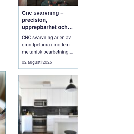
Cnc svarvning –
precision,
upprepbarhet och
smart produktion
CNC svarvning är en av
grundpelarna i modern
mekanisk bearbetning.
Genom att kombinera
02 augusti 2026
traditionell svarvteknik
med digital styrning får
tillverkare hög precision,
stabil kvalitet och korta
ledtider även vid
komplexa geometrier. ...