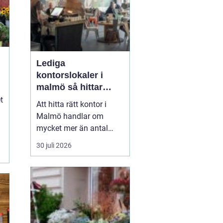
Lediga
kontorslokaler i
malmö så hittar
företag rätt läge och
t
Att hitta rätt kontor i
rätt lokal
Malmö handlar om
mycket mer än antal
kvadratmeter och pris
30 juli 2026
per månad. Företag som
söker Lediga
kontorslokaler i Malmö
behöver
väga in läge,
kommunikationer,...