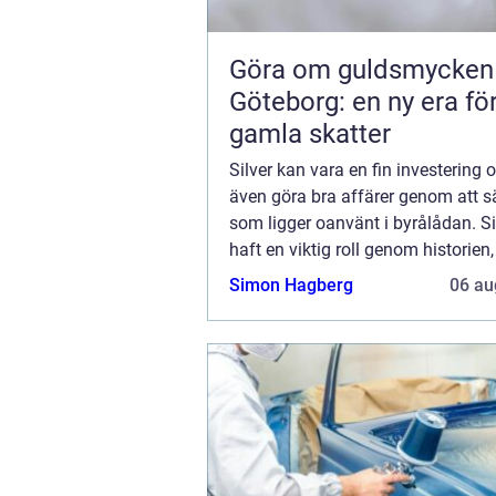
Göra om guldsmycken
Göteborg: en ny era fö
gamla skatter
Silver kan vara en fin investering
även göra bra affärer genom att sä
som ligger oanvänt i byrålådan. Si
haft en viktig roll genom historien,
även i Sverige. Silver a...
Simon Hagberg
06 au