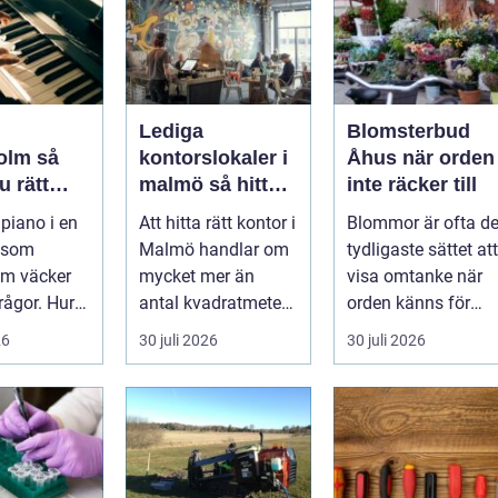
Lediga
Blomsterbud
lm så
kontorslokaler i
Åhus när orden
u rätt
malmö så hittar
inte räcker till
ent för
företag rätt läge
 piano i en
Att hitta rätt kontor i
Blommor är ofta de
h scen
och rätt lokal
 som
Malmö handlar om
tydligaste sättet att
lm väcker
mycket mer än
visa omtanke när
ågor. Hur
antal kvadratmeter
orden känns för
n ett
och pris per månad.
små. Ett
26
30 juli 2026
30 juli 2026
ent som
Företa...
genomtänkt
bloms...