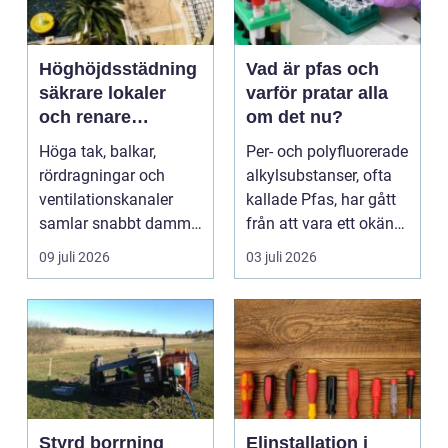
Höghöjdsstädning
Vad är pfas och
säkrare lokaler
varför pratar alla
och renare
om det nu?
arbetsmiljö
Höga tak, balkar,
Per- och polyfluorerade
rördragningar och
alkylsubstanser, ofta
ventilationskanaler
kallade Pfas, har gått
samlar snabbt damm,
från att vara ett okänt
smuts och partiklar. I
kemiskt...
09 juli 2026
03 juli 2026
i...
Styrd borrning
Elinstallation i