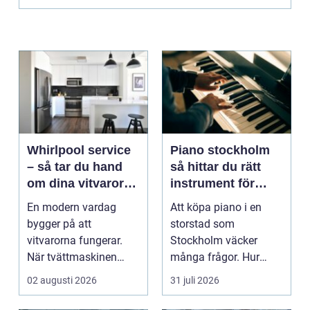
Whirlpool service
Piano stockholm
– så tar du hand
så hittar du rätt
om dina vitvaror
instrument för
på rätt sätt
hem och scen
En modern vardag
Att köpa piano i en
bygger på att
storstad som
vitvarorna fungerar.
Stockholm väcker
När tvättmaskinen
många frågor. Hur
stannar, diskm...
hittar man ett
02 augusti 2026
31 juli 2026
instrument som bå...