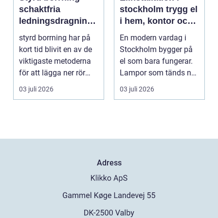
schaktfria
stockholm trygg el
ledningsdragninga
i hem, kontor och
r med hög
industri
styrd borrning har på
En modern vardag i
precision
kort tid blivit en av de
Stockholm bygger på
viktigaste metoderna
el som bara fungerar.
för att lägga ner rör
Lampor som tänds när
och kablar...
de ska, trygg strö...
03 juli 2026
03 juli 2026
Adress