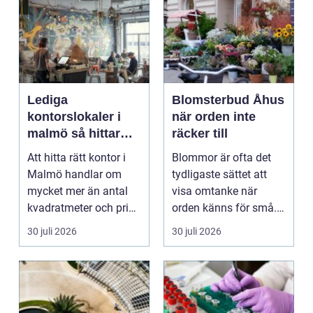
Lediga
Blomsterbud Åhus
kontorslokaler i
när orden inte
malmö så hittar
räcker till
företag rätt läge
Att hitta rätt kontor i
Blommor är ofta det
och rätt lokal
Malmö handlar om
tydligaste sättet att
mycket mer än antal
visa omtanke när
kvadratmeter och pris
orden känns för små.
per månad. Företa...
Ett genomtänkt
30 juli 2026
30 juli 2026
bloms...