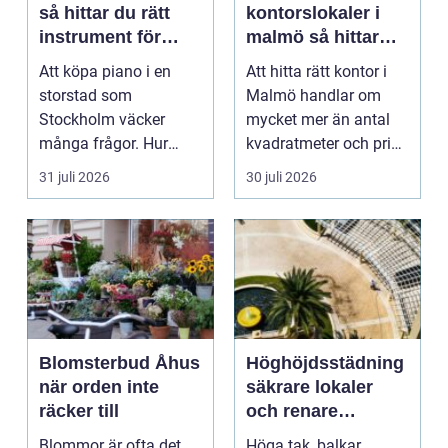
så hittar du rätt
kontorslokaler i
instrument för
malmö så hittar
hem och scen
företag rätt läge
Att köpa piano i en
Att hitta rätt kontor i
och rätt lokal
storstad som
Malmö handlar om
Stockholm väcker
mycket mer än antal
många frågor. Hur
kvadratmeter och pris
hittar man ett
per månad. Företa...
31 juli 2026
30 juli 2026
instrument som bå...
Blomsterbud Åhus
Höghöjdsstädning
när orden inte
säkrare lokaler
räcker till
och renare
arbetsmiljö
Blommor är ofta det
Höga tak, balkar,