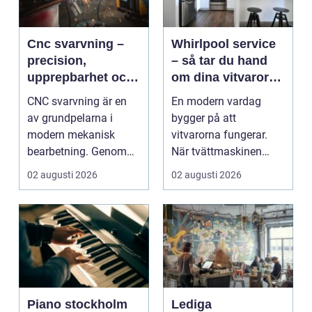
Cnc svarvning –
Whirlpool service
precision,
– så tar du hand
upprepbarhet och
om dina vitvaror
smart produktion
på rätt sätt
CNC svarvning är en
En modern vardag
av grundpelarna i
bygger på att
modern mekanisk
vitvarorna fungerar.
bearbetning. Genom
När tvättmaskinen
att kombinera
stannar, diskm...
02 augusti 2026
02 augusti 2026
traditio...
Piano stockholm
Lediga