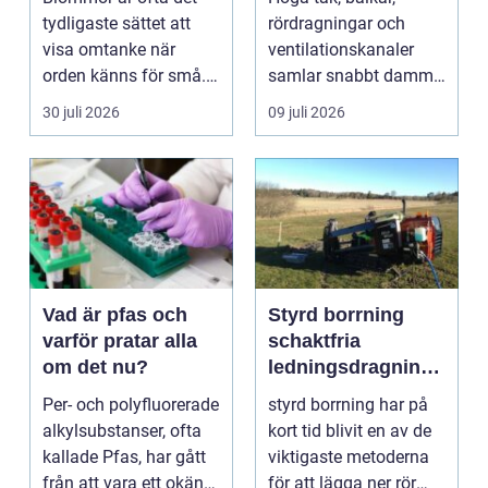
tydligaste sättet att
rördragningar och
visa omtanke när
ventilationskanaler
orden känns för små.
samlar snabbt damm,
Ett genomtänkt
smuts och partiklar. I
30 juli 2026
09 juli 2026
bloms...
i...
Vad är pfas och
Styrd borrning
varför pratar alla
schaktfria
om det nu?
ledningsdragninga
r med hög
Per- och polyfluorerade
styrd borrning har på
precision
alkylsubstanser, ofta
kort tid blivit en av de
kallade Pfas, har gått
viktigaste metoderna
från att vara ett okänt
för att lägga ner rör