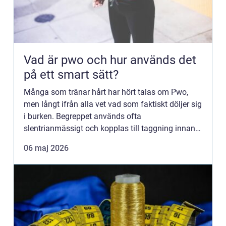
Vad är pwo och hur används det
på ett smart sätt?
Många som tränar hårt har hört talas om Pwo,
men långt ifrån alla vet vad som faktiskt döljer sig
i burken. Begreppet används ofta
slentrianmässigt och kopplas till taggning innan
passet. Samtidigt finns en seriös sida där innehåll,
06 maj 2026
dosering och timi...