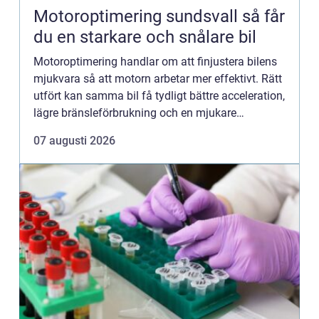
Motoroptimering sundsvall så får
du en starkare och snålare bil
Motoroptimering handlar om att finjustera bilens
mjukvara så att motorn arbetar mer effektivt. Rätt
utfört kan samma bil få tydligt bättre acceleration,
lägre bränsleförbrukning och en mjukare
körkänsla. I Sundsvall med omnejd har intresset
07 augusti 2026
ökat kraf...