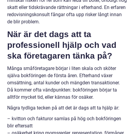
minskar risken för fel som kan leda till böter, onödigt hög
skatt eller tidskrävande rättningar i efterhand. En erfaren
redovisningskonsult fångar ofta upp risker långt innan
de blir problem.
När är det dags att ta
professionell hjälp och vad
ska företagaren tänka på?
Många småföretagare börjar i liten skala och sköter
själva bokföringen de första åren. Efterhand växer
omsättning, antal kunder och mängden transaktioner.
Då kommer ofta vändpunkten: bokföringen börjar ta
alltför mycket tid, eller kännas för osäker.
Några tydliga tecken på att det är dags att ta hjälp är:
– kvitton och fakturor samlas på hög och bokföringen
blir eftersatt
– osäkerhet kring momsregler, representation, förmåner