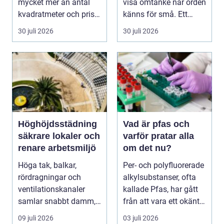
mycket mer än antal
visa omtanke när orden
kvadratmeter och pris
känns för små. Ett
per månad. Företa...
genomtänkt bloms...
30 juli 2026
30 juli 2026
Höghöjdsstädning
Vad är pfas och
säkrare lokaler och
varför pratar alla
renare arbetsmiljö
om det nu?
Höga tak, balkar,
Per- och polyfluorerade
rördragningar och
alkylsubstanser, ofta
ventilationskanaler
kallade Pfas, har gått
samlar snabbt damm,
från att vara ett okänt
smuts och partiklar. I
kemiskt...
09 juli 2026
03 juli 2026