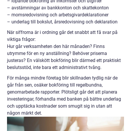
– löpande bokföring av inkomster och utgifter
– avstämningar av bankkonton och skattekonton
– momsredovisning och arbetsgivardeklarationer
– underlag till bokslut, årsredovisning och deklaration
När siffrorna är i ordning går det snabbt att få svar på
viktiga frågor:
Hur går verksamheten den här månaden? Finns
utrymme för en ny anställning? Behöver priserna
justeras? En välskött bokföring blir därmed ett praktiskt
beslutsstöd, inte bara ett administrativt tvång.
För många mindre företag blir skillnaden tydlig när de
går från sen, osäker bokföring till regelbundna,
genomarbetade rapporter. Plötsligt går det att planera
investeringar, förhandla med banken på bättre underlag
och upptäcka kostnader som smugit sig in utan att
någon märkt det.