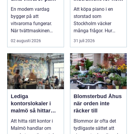
rätt sätt
och scen
En modern vardag
Att köpa piano i en
bygger på att
storstad som
vitvarorna fungerar.
Stockholm väcker
När tvättmaskinen
många frågor. Hur
stannar, diskm...
hittar man ett
02 augusti 2026
31 juli 2026
instrument som bå...
Lediga
Blomsterbud Åhus
kontorslokaler i
när orden inte
malmö så hittar
räcker till
företag rätt läge
Att hitta rätt kontor i
Blommor är ofta det
och rätt lokal
Malmö handlar om
tydligaste sättet att