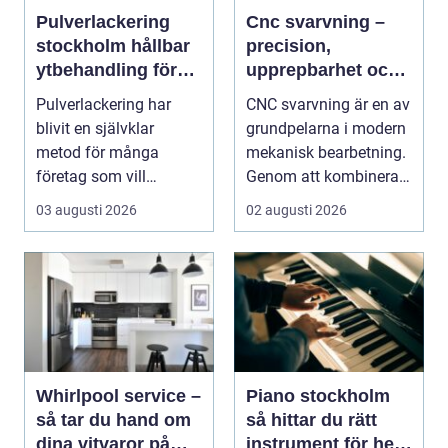
Pulverlackering
Cnc svarvning –
stockholm hållbar
precision,
ytbehandling för
upprepbarhet och
industri och design
smart produktion
Pulverlackering har
CNC svarvning är en av
blivit en självklar
grundpelarna i modern
metod för många
mekanisk bearbetning.
företag som vill
Genom att kombinera
kombinera slitstyrka,
traditio...
03 augusti 2026
02 augusti 2026
desig...
Whirlpool service –
Piano stockholm
så tar du hand om
så hittar du rätt
dina vitvaror på
instrument för hem