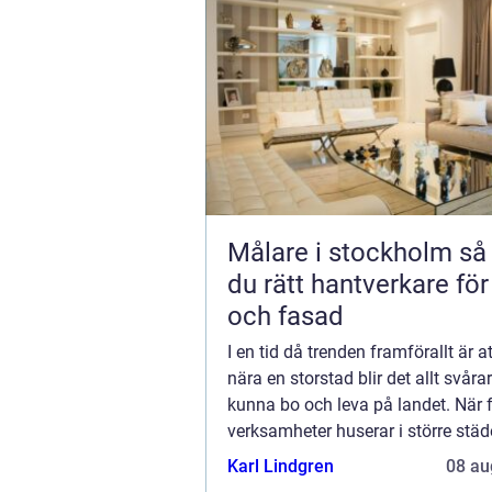
Målare i stockholm så väljer
du rätt hantverkare fö
och fasad
I en tid då trenden framförallt är att
nära en storstad blir det allt svårar
kunna bo och leva på landet. När fl
verksamheter huserar i större städe
inte så...
Karl Lindgren
08 au