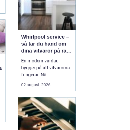
Whirlpool service –
så tar du hand om
dina vitvaror på rätt
sätt
En modern vardag
bygger på att vitvarorna
a
fungerar. När
tvättmaskinen stannar,
02 augusti 2026
diskmaskinen vägrar
tömma eller kylen blir för
varm märks det direkt i
hela hushållet. Då blir
frågan snabbt hur man
...