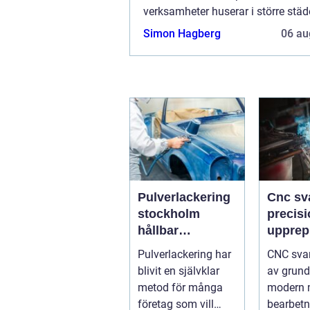
verksamheter huserar i större städe
inte så...
Simon Hagberg
06 au
Pulverlackering
Cnc sv
stockholm
precisi
hållbar
upprep
ytbehandling för
och sm
Pulverlackering har
CNC svar
industri och
produk
blivit en självklar
av grund
design
metod för många
modern 
företag som vill
bearbet