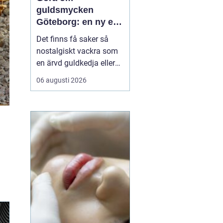
guldsmycken
Göteborg: en ny era
för gamla skatter
Det finns få saker så
nostalgiskt vackra som
en ärvd guldkedja eller
mormors älskade ring.
06 augusti 2026
Men vad händer när
smaken förändras eller
smycket inte längre
passar dagens stilar? I
Göteborg med omnejd
f...