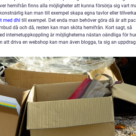
er hemifrån finns alla möjligheter att kunna försörja sig vart m
konstnärlig kan man till exempel skapa egna tavlor eller tillverk
et med dhl
till exempel. Det enda man behöver göra då är att pa
 ombud då och då, resten kan man sköta hemifrån. Kort sagt, så
med internetuppkoppling är möjligheterna nästan oändliga för hu
m att driva en webshop kan man även blogga, ta sig an uppdrag