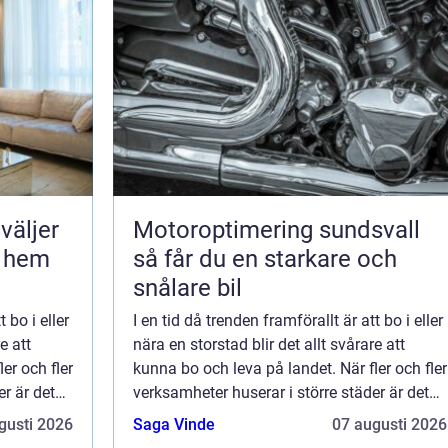
Motoroptimering sundsvall
r hem
så får du en starkare och
snålare bil
 bo i eller
I en tid då trenden framförallt är att bo i eller
e att
nära en storstad blir det allt svårare att
er och fler
kunna bo och leva på landet. När fler och fler
r är det
verksamheter huserar i större städer är det
inte så...
gusti 2026
Saga Vinde
07 augusti 2026