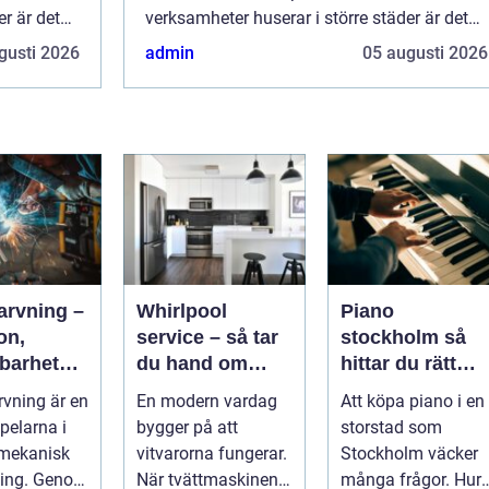
r är det
verksamheter huserar i större städer är det
inte så...
gusti 2026
admin
05 augusti 2026
arvning –
Whirlpool
Piano
on,
service – så tar
stockholm så
barhet
du hand om
hittar du rätt
art
dina vitvaror på
instrument för
vning är en
En modern vardag
Att köpa piano i en
tion
rätt sätt
hem och scen
pelarna i
bygger på att
storstad som
mekanisk
vitvarorna fungerar.
Stockholm väcker
ning. Genom
När tvättmaskinen
många frågor. Hur