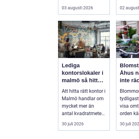
kombinera
att komb
03 augusti 2026
02 august
slitstyrka, desig...
traditio...
Lediga
Blomst
kontorslokaler i
Åhus när orden
malmö så hittar
inte räc
företag rätt läge
Att hitta rätt kontor i
Blommor 
och rätt lokal
Malmö handlar om
tydligast
mycket mer än
visa omt
antal kvadratmeter
orden kä
och pris per månad.
små. Ett
30 juli 2026
30 juli 20
Företa...
genomtä
bloms...