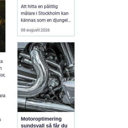
och fasad
Att hitta en pålitlig
målare i Stockholm kan
kännas som en djungel.
Utbudet är stort,
08 augusti 2026
prisskillnaderna är
tydliga och många lovar
lika hög kvalitet.
Samtidigt påverkar
va
målningen hur hemmet
m
upplevs, hur länge
or,
fasaden håller och till
och med hur du tri...
ara
Motoroptimering
m
sundsvall så får du