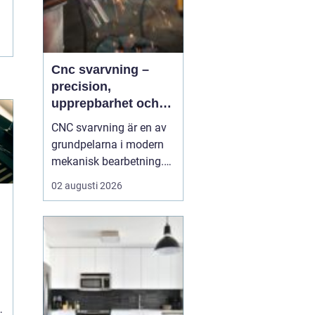
Cnc svarvning –
precision,
upprepbarhet och
smart produktion
CNC svarvning är en av
grundpelarna i modern
mekanisk bearbetning.
Genom att kombinera
02 augusti 2026
traditionell svarvteknik
med digital styrning får
tillverkare hög precision,
stabil kvalitet och korta
ledtider även vid
komplexa geometrier. ...