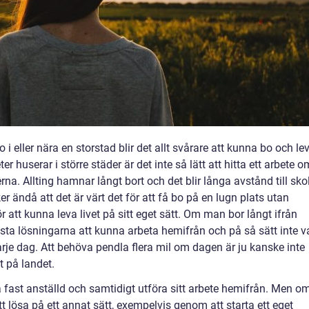
bo i eller nära en storstad blir det allt svårare att kunna bo och le
er huserar i större städer är det inte så lätt att hitta ett arbete o
rna. Allting hamnar långt bort och det blir långa avstånd till skol
 ändå att det är värt det för att få bo på en lugn plats utan
r att kunna leva livet på sitt eget sätt. Om man bor långt ifrån
ästa lösningarna att kunna arbeta hemifrån och på så sätt inte v
 varje dag. Att behöva pendla flera mil om dagen är ju kanske inte
t på landet.
ra fast anställd och samtidigt utföra sitt arbete hemifrån. Men o
tt lösa på ett annat sätt, exempelvis genom att starta ett eget