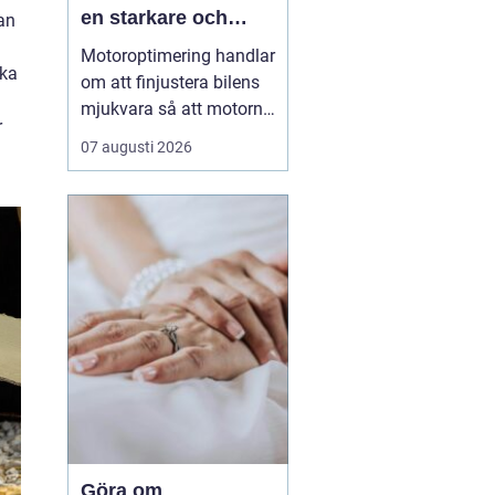
en starkare och
an
snålare bil
a
Motoroptimering handlar
cka
om att finjustera bilens
mjukvara så att motorn
r
arbetar mer effektivt.
07 augusti 2026
Rätt utfört kan samma
bil få tydligt bättre
acceleration, lägre
bränsleförbrukning och
en mjukare körkänsla. I
Sundsvall med omnejd
har intresset ökat kraf...
Göra om