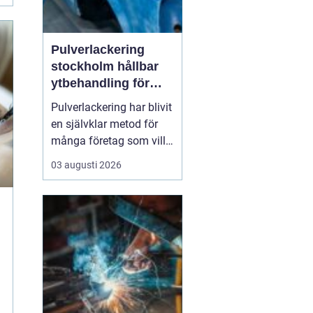
Pulverlackering
stockholm hållbar
ytbehandling för
industri och design
Pulverlackering har blivit
en självklar metod för
många företag som vill
kombinera slitstyrka,
03 augusti 2026
designfrihet och
miljöhänsyn. I en region
med stark industri och
byggsektor, som
Stockholm, spelar
tekniken en viktig roll för
allt från fasadpartier och
i...