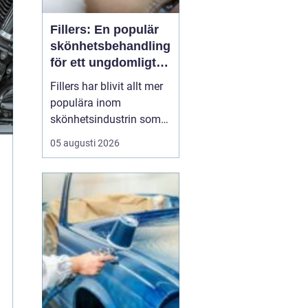
Fillers: En populär
skönhetsbehandling
för ett ungdomligt
utseende
Fillers har blivit allt mer
populära inom
skönhetsindustrin som
ett sätt att återställa
05 augusti 2026
ungdomlighet och
vitalitet i ansiktet utan
att behöva genomgå
kirurgiska ingrepp.
Genom att förstå hur
dessa behan...