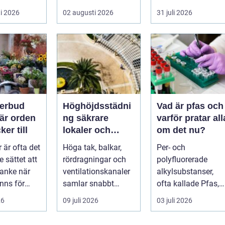
inera
stannar, diskm...
hittar man ett
i 2026
02 augusti 2026
31 juli 2026
instrument som
bå...
erbud
Höghöjdsstädni
Vad är pfas och
ng säkrare
varför pratar all
ker till
lokaler och
om det nu?
renare
är ofta det
Höga tak, balkar,
Per- och
arbetsmiljö
e sättet att
rördragningar och
polyfluorerade
anke när
ventilationskanaler
alkylsubstanser,
nns för
samlar snabbt
ofta kallade Pfas,
damm, smuts och
har gått från att
26
09 juli 2026
03 juli 2026
nkt
partiklar. I i...
vara ett okänt
kemiskt...