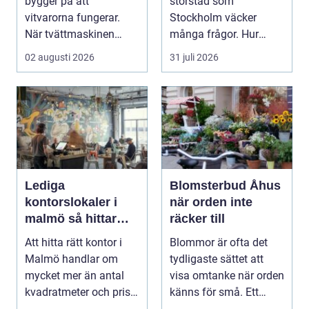
bygger på att
storstad som
vitvarorna fungerar.
Stockholm väcker
När tvättmaskinen
många frågor. Hur
stannar, diskm...
hittar man ett
02 augusti 2026
31 juli 2026
instrument som bå...
Lediga
Blomsterbud Åhus
kontorslokaler i
när orden inte
malmö så hittar
räcker till
företag rätt läge
Att hitta rätt kontor i
Blommor är ofta det
och rätt lokal
Malmö handlar om
tydligaste sättet att
mycket mer än antal
visa omtanke när orden
kvadratmeter och pris
känns för små. Ett
per månad. Företa...
genomtänkt bloms...