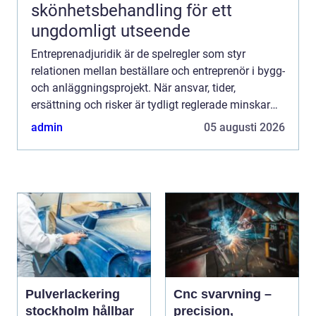
skönhetsbehandling för ett
ungdomligt utseende
Entreprenadjuridik är de spelregler som styr
relationen mellan beställare och entreprenör i bygg-
och anläggningsprojekt. När ansvar, tider,
ersättning och risker är tydligt reglerade minskar
konflikterna, kostnaderna hålls nere och projekten
admin
05 augusti 2026
blir me...
Pulverlackering
Cnc svarvning –
stockholm hållbar
precision,