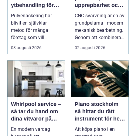
ytbehandling för
upprepbarhet och
industri och design
smart produktion
Pulverlackering har
CNC svarvning är en av
blivit en självklar
grundpelarna i modern
metod för många
mekanisk bearbetning.
företag som vill
Genom att kombinera
kombinera slitstyrka,
traditio...
03 augusti 2026
02 augusti 2026
desig...
Whirlpool service –
Piano stockholm
så tar du hand om
så hittar du rätt
dina vitvaror på
instrument för hem
rätt sätt
och scen
En modern vardag
Att köpa piano i en