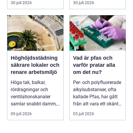
30 juli 2026
30 juli 2026
Höghöjdsstädning
Vad är pfas och
säkrare lokaler och
varför pratar alla
renare arbetsmiljö
om det nu?
Höga tak, balkar,
Per- och polyfluorerade
rördragningar och
alkylsubstanser, ofta
ventilationskanaler
kallade Pfas, har gått
samlar snabbt damm,
från att vara ett okänt
smuts och partiklar. I
kemiskt...
09 juli 2026
03 juli 2026
i...