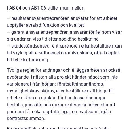
I AB 04 och ABT 06 skiljer man mellan:
– resultatansvar entreprenören ansvarar för att arbetet
uppfyller avtalad funktion och kvalitet
– garantiansvar entreprenören ansvarar för fel som visar
sig under en viss tid efter godkänd besiktning
– skadeståndsansvar entreprenören eller beställaren kan
bli skyldig att ersätta en ekonomisk skada, ofta kopplat
till fel eller försening.
Tydliga regler för ändringar och tilläggsarbeten är också
avgörande. I nästan alla projekt händer något som inte
var planerat från början: förutsättningar ändras,
myndighetskrav skärps, eller beställaren vill lägga till
arbeten. Utan en struktur för hur dessa ändringar
beställs, prissätts och dokumenteras är risken stor att
parterna får olika uppfattningar om vad som ingår i
kontraktssumman.
En genomtänkt rutin kan till exempel bygga på att: