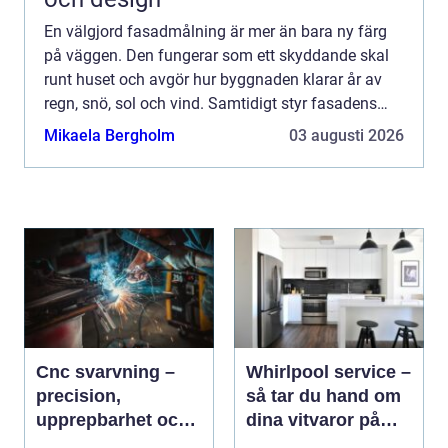
En välgjord fasadmålning är mer än bara ny färg
på väggen. Den fungerar som ett skyddande skal
runt huset och avgör hur byggnaden klarar år av
regn, snö, sol och vind. Samtidigt styr fasadens
kul&o...
Mikaela Bergholm
03 augusti 2026
Cnc svarvning –
Whirlpool service –
precision,
så tar du hand om
upprepbarhet och
dina vitvaror på
smart produktion
rätt sätt