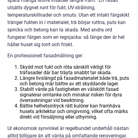
spara många större insatser längre fram. En fasad
utsätts dygnet runt för fukt, UV-strålning,
temperaturskillnader och smuts. Utan ett intakt färgskikt
tränger fukten in i materialet, trä börjar ruttna, puts kan
spricka och betong kan ta skada. Med andra ord
fungerar färgen som en regnjacka: så länge den är hel
håller huset sig torrt och friskt.
En professionell fasadmålning ger:
Skydd mot fukt och röta särskilt viktigt för
träfasader där bar träyta snabbt tar skada.
Längre livslängd på fasadmaterialet både trä, puts
och betong mår bättre av ett skyddande lager.
Stabilt värde på fastigheten en välskött fasad
signalerar omtanke och minskar risken för dyra
överraskningar vid besiktning.
Bättre helhetsintryck rätt kulörer kan framhäva
husets arkitektur och omgivning, vilket ofta märks
direkt vid försäljning eller uthyrning.
Ur ekonomisk synvinkel är regelbundet underhåll nästan
alltid billigare än att vänta på omfattande renoveringar.