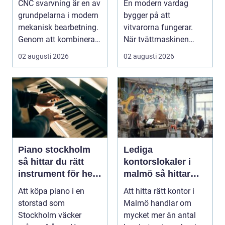
CNC svarvning är en av
En modern vardag
grundpelarna i modern
bygger på att
mekanisk bearbetning.
vitvarorna fungerar.
Genom att kombinera
När tvättmaskinen
traditio...
stannar, diskm...
02 augusti 2026
02 augusti 2026
Piano stockholm
Lediga
så hittar du rätt
kontorslokaler i
instrument för hem
malmö så hittar
och scen
företag rätt läge
Att köpa piano i en
Att hitta rätt kontor i
och rätt lokal
storstad som
Malmö handlar om
Stockholm väcker
mycket mer än antal