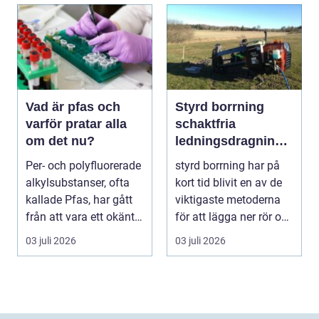
Vad är pfas och
Styrd borrning
varför pratar alla
schaktfria
om det nu?
ledningsdragninga
r med hög
Per- och polyfluorerade
styrd borrning har på
precision
alkylsubstanser, ofta
kort tid blivit en av de
kallade Pfas, har gått
viktigaste metoderna
från att vara ett okänt
för att lägga ner rör och
kemiskt...
kablar...
03 juli 2026
03 juli 2026