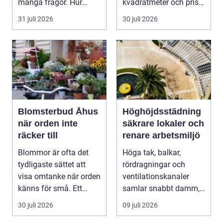
många frågor. Hur
kvadratmeter och pris
hittar man ett
per månad. Företa...
31 juli 2026
30 juli 2026
instrument som bå...
Blomsterbud Åhus
Höghöjdsstädning
när orden inte
säkrare lokaler och
räcker till
renare arbetsmiljö
Blommor är ofta det
Höga tak, balkar,
tydligaste sättet att
rördragningar och
visa omtanke när orden
ventilationskanaler
känns för små. Ett
samlar snabbt damm,
genomtänkt bloms...
smuts och partiklar. I
30 juli 2026
09 juli 2026
i...