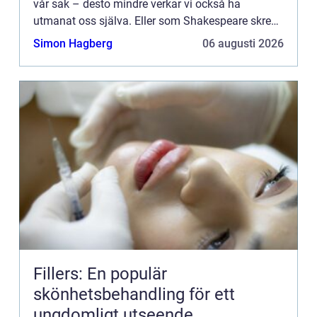
vår sak – desto mindre verkar vi också ha
utmanat oss själva. Eller som Shakespeare skrev
”Dåren ser sig själv som vis, medan den vise vet
Simon Hagberg
06 augusti 2026
a...
Fillers: En populär
skönhetsbehandling för ett
ungdomligt utseende