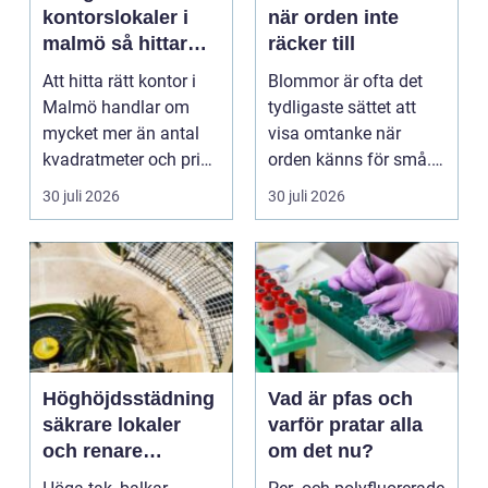
kontorslokaler i
när orden inte
malmö så hittar
räcker till
företag rätt läge
Att hitta rätt kontor i
Blommor är ofta det
och rätt lokal
Malmö handlar om
tydligaste sättet att
mycket mer än antal
visa omtanke när
kvadratmeter och pris
orden känns för små.
per månad. Företa...
Ett genomtänkt
30 juli 2026
30 juli 2026
bloms...
Höghöjdsstädning
Vad är pfas och
säkrare lokaler
varför pratar alla
och renare
om det nu?
arbetsmiljö