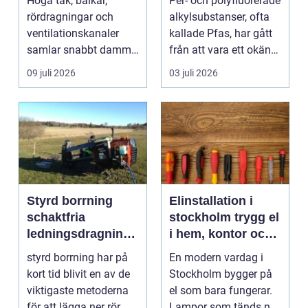
Höga tak, balkar,
Per- och polyfluorerade
rördragningar och
alkylsubstanser, ofta
ventilationskanaler
kallade Pfas, har gått
samlar snabbt damm,
från att vara ett okänt
smuts och partiklar. I
kemiskt...
09 juli 2026
03 juli 2026
i...
Styrd borrning
Elinstallation i
schaktfria
stockholm trygg el
ledningsdragninga
i hem, kontor och
r med hög
industri
styrd borrning har på
En modern vardag i
precision
kort tid blivit en av de
Stockholm bygger på
viktigaste metoderna
el som bara fungerar.
för att lägga ner rör
Lampor som tänds när