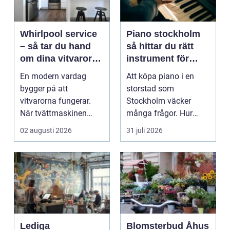
Whirlpool service
Piano stockholm
– så tar du hand
så hittar du rätt
om dina vitvaror
instrument för
på rätt sätt
hem och scen
En modern vardag
Att köpa piano i en
bygger på att
storstad som
vitvarorna fungerar.
Stockholm väcker
När tvättmaskinen
många frågor. Hur
stannar, diskm...
hittar man ett
02 augusti 2026
31 juli 2026
instrument som bå...
Lediga
Blomsterbud Åhus