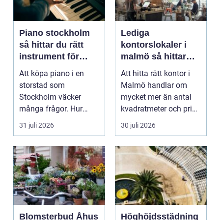
Piano stockholm
Lediga
så hittar du rätt
kontorslokaler i
instrument för
malmö så hittar
hem och scen
företag rätt läge
Att köpa piano i en
Att hitta rätt kontor i
och rätt lokal
storstad som
Malmö handlar om
Stockholm väcker
mycket mer än antal
många frågor. Hur
kvadratmeter och pris
hittar man ett
per månad. Företa...
31 juli 2026
30 juli 2026
instrument som bå...
Blomsterbud Åhus
Höghöjdsstädning