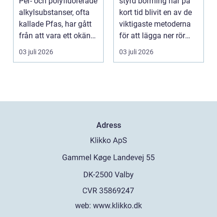
Per- och polyfluorerade
styrd borrning har på
precision
alkylsubstanser, ofta
kort tid blivit en av de
kallade Pfas, har gått
viktigaste metoderna
från att vara ett okänt
för att lägga ner rör
kemiskt...
och kablar...
03 juli 2026
03 juli 2026
Adress
web:
www.klikko.dk