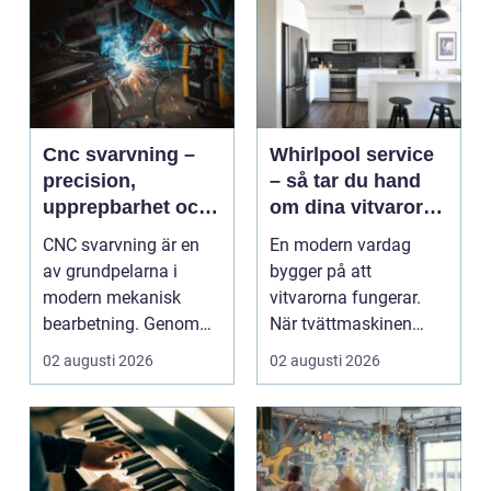
Cnc svarvning –
Whirlpool service
precision,
– så tar du hand
upprepbarhet och
om dina vitvaror
smart produktion
på rätt sätt
CNC svarvning är en
En modern vardag
av grundpelarna i
bygger på att
modern mekanisk
vitvarorna fungerar.
bearbetning. Genom
När tvättmaskinen
att kombinera
stannar, diskm...
02 augusti 2026
02 augusti 2026
traditio...