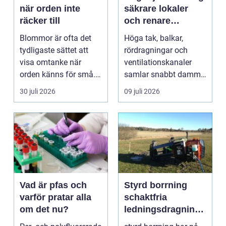
när orden inte
säkrare lokaler
räcker till
och renare
arbetsmiljö
Blommor är ofta det
Höga tak, balkar,
tydligaste sättet att
rördragningar och
visa omtanke när
ventilationskanaler
orden känns för små.
samlar snabbt damm,
Ett genomtänkt
smuts och partiklar. I
30 juli 2026
09 juli 2026
bloms...
i...
Vad är pfas och
Styrd borrning
varför pratar alla
schaktfria
om det nu?
ledningsdragninga
r med hög