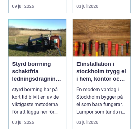
smuts och partiklar. I
kemiskt...
09 juli 2026
03 juli 2026
i...
Styrd borrning
Elinstallation i
schaktfria
stockholm trygg el
ledningsdragninga
i hem, kontor och
r med hög
industri
styrd borrning har på
En modern vardag i
precision
kort tid blivit en av de
Stockholm bygger på
viktigaste metoderna
el som bara fungerar.
för att lägga ner rör
Lampor som tänds när
och kablar...
de ska, trygg strö...
03 juli 2026
03 juli 2026