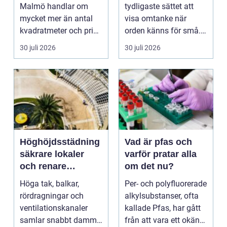
och rätt lokal
Malmö handlar om
tydligaste sättet att
mycket mer än antal
visa omtanke när
kvadratmeter och pris
orden känns för små.
per månad. Företa...
Ett genomtänkt
30 juli 2026
30 juli 2026
bloms...
Höghöjdsstädning
Vad är pfas och
säkrare lokaler
varför pratar alla
och renare
om det nu?
arbetsmiljö
Höga tak, balkar,
Per- och polyfluorerade
rördragningar och
alkylsubstanser, ofta
ventilationskanaler
kallade Pfas, har gått
samlar snabbt damm,
från att vara ett okänt