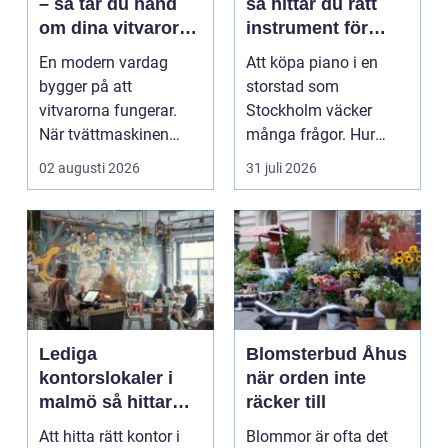
– så tar du hand
så hittar du rätt
om dina vitvaror
instrument för
på rätt sätt
hem och scen
En modern vardag
Att köpa piano i en
bygger på att
storstad som
vitvarorna fungerar.
Stockholm väcker
När tvättmaskinen
många frågor. Hur
stannar, diskm...
hittar man ett
02 augusti 2026
31 juli 2026
instrument som bå...
Lediga
Blomsterbud Åhus
kontorslokaler i
när orden inte
malmö så hittar
räcker till
företag rätt läge
Att hitta rätt kontor i
Blommor är ofta det