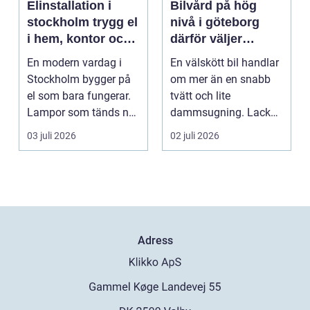
Elinstallation i
Bilvård på hög
stockholm trygg el
nivå i göteborg
i hem, kontor och
därför väljer
industri
många ditec
En modern vardag i
En välskött bil handlar
Stockholm bygger på
om mer än en snabb
el som bara fungerar.
tvätt och lite
Lampor som tänds när
dammsugning. Lacken
de ska, trygg strö...
slits av vägsalt, grus...
03 juli 2026
02 juli 2026
Adress