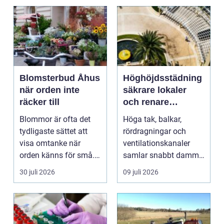
Blomsterbud Åhus
Höghöjdsstädning
när orden inte
säkrare lokaler
räcker till
och renare
arbetsmiljö
Blommor är ofta det
Höga tak, balkar,
tydligaste sättet att
rördragningar och
visa omtanke när
ventilationskanaler
orden känns för små.
samlar snabbt damm,
Ett genomtänkt
smuts och partiklar. I
30 juli 2026
09 juli 2026
bloms...
i...