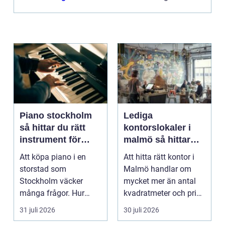
avgörande för arbet...
Piano stockholm
Lediga
så hittar du rätt
kontorslokaler i
instrument för
malmö så hittar
hem och scen
företag rätt läge
Att köpa piano i en
Att hitta rätt kontor i
och rätt lokal
storstad som
Malmö handlar om
Stockholm väcker
mycket mer än antal
många frågor. Hur
kvadratmeter och pris
hittar man ett
per månad. Företa...
31 juli 2026
30 juli 2026
instrument som bå...