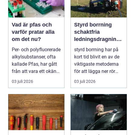
Vad är pfas och
Styrd borrning
varför pratar alla
schaktfria
om det nu?
ledningsdragninga
r med hög
Per- och polyfluorerade
styrd borrning har på
precision
alkylsubstanser, ofta
kort tid blivit en av de
kallade Pfas, har gått
viktigaste metoderna
från att vara ett okänt
för att lägga ner rör
kemiskt...
och kablar...
03 juli 2026
03 juli 2026