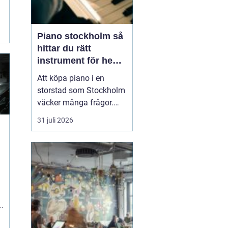
Piano stockholm så
hittar du rätt
instrument för hem
och scen
Att köpa piano i en
storstad som Stockholm
väcker många frågor.
Hur hittar man ett
31 juli 2026
instrument som både
låter bra, håller länge
och passar budgeten?
Utbudet är stort, från nya
digitalpianon i
musikaffärer till
renoverade akustiska
instrument hos mindr...