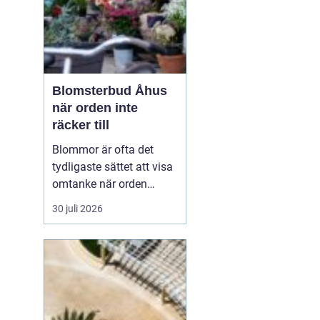
Blomsterbud Åhus
när orden inte
räcker till
Blommor är ofta det
tydligaste sättet att visa
omtanke när orden
känns för små. Ett
30 juli 2026
genomtänkt
blomsterbud kan
förvandla en vanlig
vardag till något
minnesvärt, eller sätta
den rätta tonen vid livets