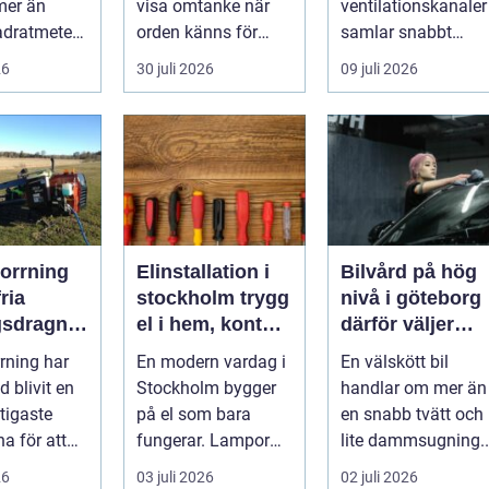
mer än
visa omtanke när
ventilationskanaler
adratmeter
orden känns för
samlar snabbt
 per månad.
små. Ett
damm, smuts och
26
30 juli 2026
09 juli 2026
genomtänkt
partiklar. I i...
bloms...
borrning
Elinstallation i
Bilvård på hög
ria
stockholm trygg
nivå i göteborg
gsdragnin
el i hem, kontor
därför väljer
d hög
och industri
många ditec
rrning har
En modern vardag i
En välskött bil
ion
d blivit en
Stockholm bygger
handlar om mer än
tigaste
på el som bara
en snabb tvätt och
a för att
fungerar. Lampor
lite dammsugning.
r rör och
som tänds när de
Lacken slits av
26
03 juli 2026
02 juli 2026