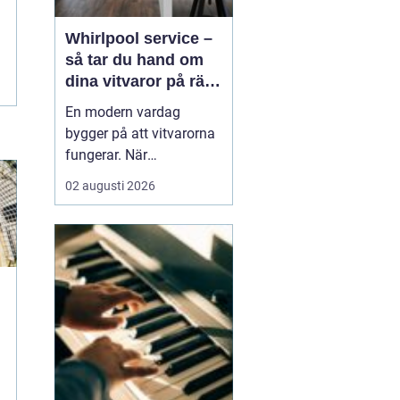
Whirlpool service –
så tar du hand om
dina vitvaror på rätt
sätt
En modern vardag
bygger på att vitvarorna
fungerar. När
tvättmaskinen stannar,
02 augusti 2026
diskmaskinen vägrar
tömma eller kylen blir för
varm märks det direkt i
hela hushållet. Då blir
frågan snabbt hur man
...