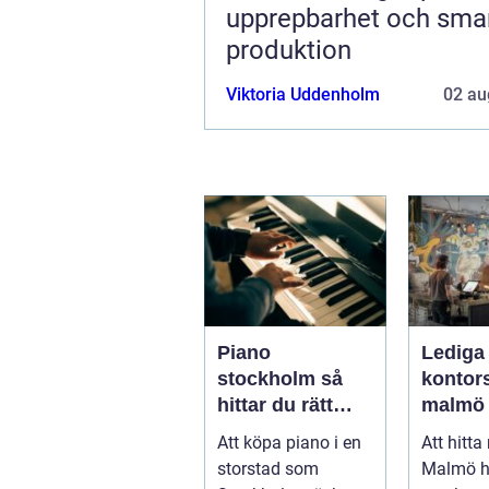
upprepbarhet och sma
produktion
Viktoria Uddenholm
02 au
Piano
Lediga
stockholm så
kontors
hittar du rätt
malmö så hitta
instrument för
företag
Att köpa piano i en
Att hitta 
hem och scen
och rät
storstad som
Malmö h