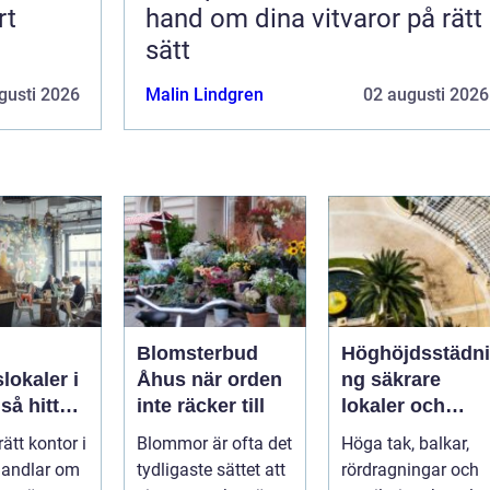
rt
hand om dina vitvaror på rätt
sätt
gusti 2026
Malin Lindgren
02 augusti 2026
Blomsterbud
Höghöjdsstädni
lokaler i
Åhus när orden
ng säkrare
r
inte räcker till
lokaler och
 rätt läge
renare
rätt kontor i
Blommor är ofta det
Höga tak, balkar,
t lokal
arbetsmiljö
andlar om
tydligaste sättet att
rördragningar och