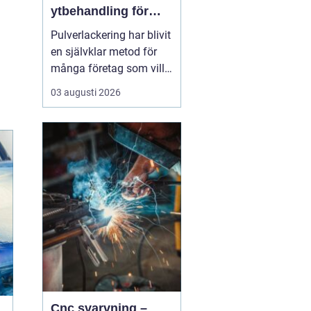
ytbehandling för
industri och design
Pulverlackering har blivit
en självklar metod för
många företag som vill
kombinera slitstyrka,
03 augusti 2026
designfrihet och
miljöhänsyn. I en region
med stark industri och
byggsektor, som
Stockholm, spelar
tekniken en viktig roll för
allt från fasadpartier och
i...
Cnc svarvning –