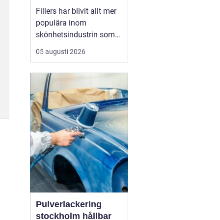
utseende
Fillers har blivit allt mer
populära inom
skönhetsindustrin som
ett sätt att återställa
05 augusti 2026
ungdomlighet och
vitalitet i ansiktet utan
att behöva genomgå
kirurgiska ingrepp.
Genom att förstå hur
dessa behan...
Pulverlackering
stockholm hållbar