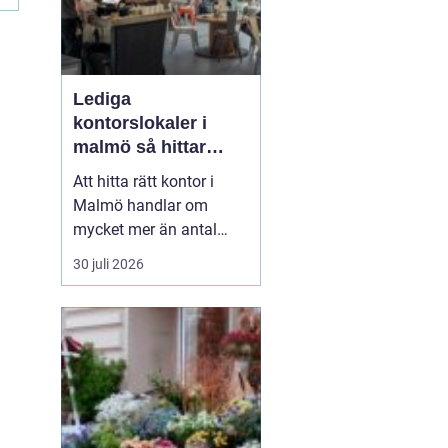
Lediga
kontorslokaler i
malmö så hittar
företag rätt läge och
Att hitta rätt kontor i
rätt lokal
Malmö handlar om
mycket mer än antal
kvadratmeter och pris
30 juli 2026
per månad. Företag som
söker Lediga
kontorslokaler i Malmö
behöver
väga in läge,
kommunikationer,...