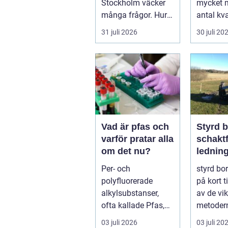
Stockholm väcker
mycket 
många frågor. Hur
antal kv
hittar man ett
och pris
31 juli 2026
30 juli 20
instrument som
Företa...
bå...
Vad är pfas och
Styrd 
varför pratar alla
schaktf
om det nu?
lednin
gar me
Per- och
styrd bo
precis
polyfluorerade
på kort ti
alkylsubstanser,
av de vik
ofta kallade Pfas,
metodern
har gått från att
lägga ne
03 juli 2026
03 juli 20