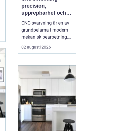
precision,
upprepbarhet och
smart produktion
CNC svarvning är en av
grundpelarna i modern
mekanisk bearbetning.
Genom att kombinera
02 augusti 2026
traditionell svarvteknik
med digital styrning får
tillverkare hög precision,
stabil kvalitet och korta
ledtider även vid
komplexa geometrier. ...