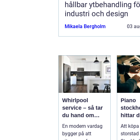
hållbar ytbehandling fö
industri och design
Mikaela Bergholm
03 au
Whirlpool
Piano
service – så tar
stockho
du hand om
hittar d
dina vitvaror på
instrum
En modern vardag
Att köpa
rätt sätt
hem oc
bygger på att
storstad