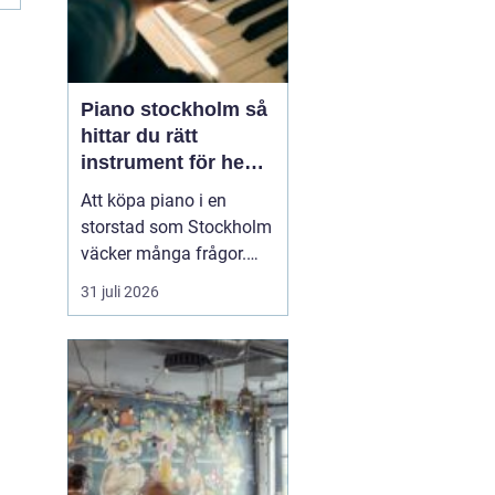
Piano stockholm så
hittar du rätt
instrument för hem
och scen
Att köpa piano i en
storstad som Stockholm
väcker många frågor.
Hur hittar man ett
31 juli 2026
instrument som både
låter bra, håller länge
och passar budgeten?
Utbudet är stort, från nya
digitalpianon i
musikaffärer till
renoverade akustiska
instrument hos mindr...