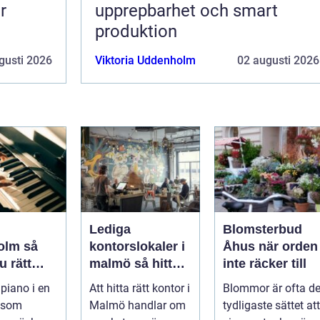
r
upprepbarhet och smart
produktion
gusti 2026
Viktoria Uddenholm
02 augusti 2026
Lediga
Blomsterbud
lm så
kontorslokaler i
Åhus när orden
u rätt
malmö så hittar
inte räcker till
ent för
företag rätt läge
 piano i en
Att hitta rätt kontor i
Blommor är ofta de
h scen
och rätt lokal
 som
Malmö handlar om
tydligaste sättet att