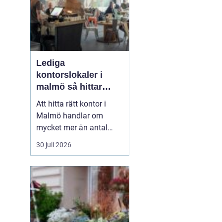
Lediga
kontorslokaler i
malmö så hittar
företag rätt läge och
Att hitta rätt kontor i
rätt lokal
Malmö handlar om
mycket mer än antal
kvadratmeter och pris
30 juli 2026
per månad. Företag som
söker Lediga
kontorslokaler i Malmö
behöver
väga in läge,
kommunikationer,...