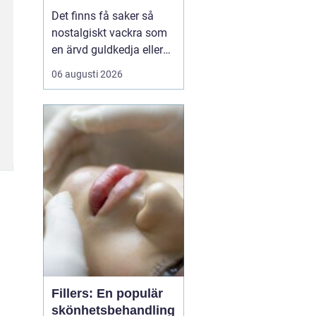
för gamla skatter
Det finns få saker så
nostalgiskt vackra som
en ärvd guldkedja eller
mormors älskade ring.
06 augusti 2026
Men vad händer när
smaken förändras eller
smycket inte längre
passar dagens stilar? I
Göteborg med omnejd
f...
Fillers: En populär
skönhetsbehandling