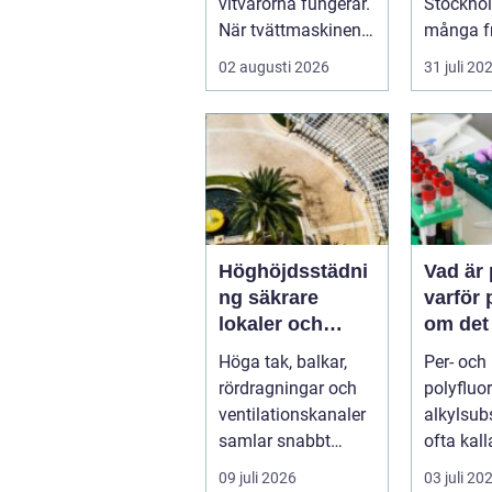
vitvarorna fungerar.
Stockho
När tvättmaskinen
många fr
stannar, diskm...
hittar ma
02 augusti 2026
31 juli 20
instrum
bå...
Höghöjdsstädni
Vad är
ng säkrare
varför 
lokaler och
om det
renare
Höga tak, balkar,
Per- och
arbetsmiljö
rördragningar och
polyfluo
ventilationskanaler
alkylsub
samlar snabbt
ofta kall
damm, smuts och
har gått 
09 juli 2026
03 juli 20