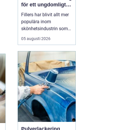
för ett ungdomligt
utseende
Fillers har blivit allt mer
populära inom
skönhetsindustrin som
ett sätt att återställa
05 augusti 2026
ungdomlighet och
vitalitet i ansiktet utan
att behöva genomgå
kirurgiska ingrepp.
Genom att förstå hur
dessa behan...
Pulverlackering