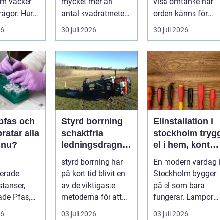
lm väcker
mycket mer än
visa omtanke när
ågor. Hur
antal kvadratmeter
orden känns för
n ett
och pris per månad.
små. Ett
26
30 juli 2026
30 juli 2026
ent som
Företa...
genomtänkt
bloms...
 pfas och
Styrd borrning
Elinstallation i
pratar alla
schaktfria
stockholm trygg
 nu?
ledningsdragnin
el i hem, kontor
gar med hög
och industri
styrd borrning har
En modern vardag 
precision
rerade
på kort tid blivit en
Stockholm bygger
stanser,
av de viktigaste
på el som bara
ade Pfas,
metoderna för att
fungerar. Lampor
från att
lägga ner rör och
som tänds när de
26
03 juli 2026
03 juli 2026