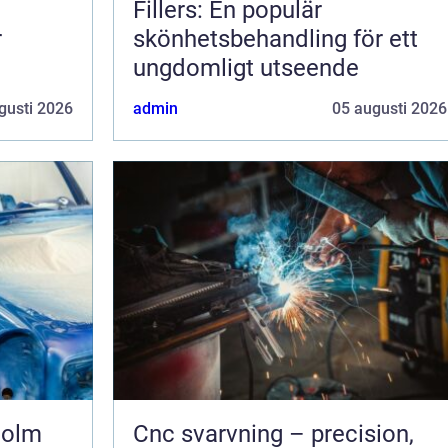
Fillers: En populär
r
skönhetsbehandling för ett
ungdomligt utseende
gusti 2026
admin
05 augusti 2026
holm
Cnc svarvning – precision,