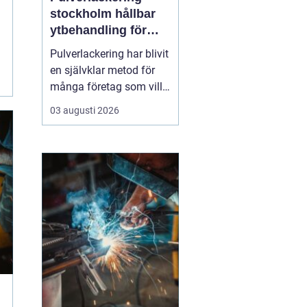
stockholm hållbar
ytbehandling för
industri och design
Pulverlackering har blivit
en självklar metod för
många företag som vill
kombinera slitstyrka,
03 augusti 2026
designfrihet och
miljöhänsyn. I en region
med stark industri och
byggsektor, som
Stockholm, spelar
tekniken en viktig roll för
allt från fasadpartier och
i...