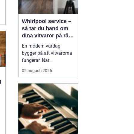
Whirlpool service –
så tar du hand om
dina vitvaror på rätt
sätt
En modern vardag
bygger på att vitvarorna
fungerar. När
tvättmaskinen stannar,
02 augusti 2026
diskmaskinen vägrar
tömma eller kylen blir för
varm märks det direkt i
hela hushållet. Då blir
i
frågan snabbt hur man
...