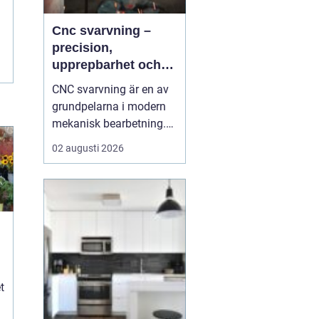
Cnc svarvning –
precision,
upprepbarhet och
smart produktion
CNC svarvning är en av
grundpelarna i modern
mekanisk bearbetning.
Genom att kombinera
02 augusti 2026
traditionell svarvteknik
med digital styrning får
tillverkare hög precision,
stabil kvalitet och korta
ledtider även vid
komplexa geometrier. ...
t