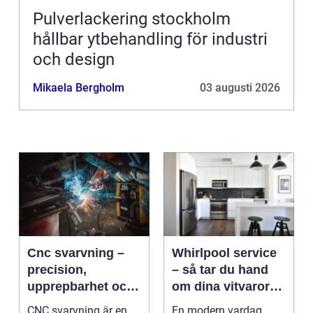
Pulverlackering stockholm
hållbar ytbehandling för industri
och design
Mikaela Bergholm
03 augusti 2026
Cnc svarvning –
Whirlpool service
precision,
– så tar du hand
upprepbarhet och
om dina vitvaror
smart produktion
på rätt sätt
CNC svarvning är en
En modern vardag