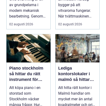
av grundpelarna i
bygger på att
modern mekanisk
vitvarorna fungerar.
bearbetning. Genom
När tvättmaskinen
att kombinera
stannar, diskm...
02 augusti 2026
02 augusti 2026
traditio...
Piano stockholm
Lediga
så hittar du rätt
kontorslokaler i
instrument för
malmö så hittar
hem och scen
företag rätt läge
Att köpa piano i en
Att hitta rätt kontor i
och rätt lokal
storstad som
Malmö handlar om
Stockholm väcker
mycket mer än antal
många frågor. Hur
kvadratmeter och pris