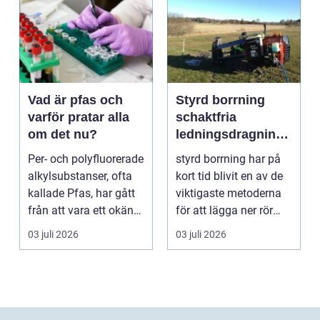
Vad är pfas och
Styrd borrning
varför pratar alla
schaktfria
om det nu?
ledningsdragninga
r med hög
Per- och polyfluorerade
styrd borrning har på
precision
alkylsubstanser, ofta
kort tid blivit en av de
kallade Pfas, har gått
viktigaste metoderna
från att vara ett okänt
för att lägga ner rör
kemiskt...
och kablar...
03 juli 2026
03 juli 2026