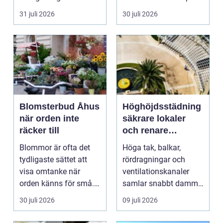
hittar man ett
per månad. Företa...
31 juli 2026
30 juli 2026
instrument som bå...
Blomsterbud Åhus
Höghöjdsstädning
när orden inte
säkrare lokaler
räcker till
och renare
arbetsmiljö
Blommor är ofta det
Höga tak, balkar,
tydligaste sättet att
rördragningar och
visa omtanke när
ventilationskanaler
orden känns för små.
samlar snabbt damm,
Ett genomtänkt
smuts och partiklar. I
30 juli 2026
09 juli 2026
bloms...
i...