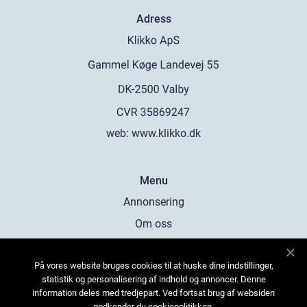
Adress
web:
www.klikko.dk
Menu
Annonsering
Om oss
Cookies
På vores website bruges cookies til at huske dine indstillinger,
Kontakta oss
statistik og personalisering af indhold og annoncer. Denne
Sitemap
information deles med tredjepart. Ved fortsat brug af websiden
godkender du cookiepolitikken.