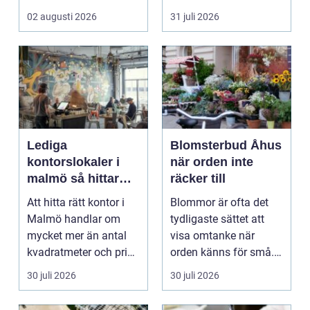
stannar, diskm...
hittar man ett
02 augusti 2026
31 juli 2026
instrument som bå...
Lediga
Blomsterbud Åhus
kontorslokaler i
när orden inte
malmö så hittar
räcker till
företag rätt läge
Att hitta rätt kontor i
Blommor är ofta det
och rätt lokal
Malmö handlar om
tydligaste sättet att
mycket mer än antal
visa omtanke när
kvadratmeter och pris
orden känns för små.
per månad. Företa...
Ett genomtänkt
30 juli 2026
30 juli 2026
bloms...