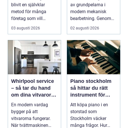
design
blivit en självklar
av grundpelarna i
metod för många
modern mekanisk
företag som vill
bearbetning. Genom
kombinera slitstyrka,
att kombinera
03 augusti 2026
02 augusti 2026
desig...
traditio...
Whirlpool service
Piano stockholm
– så tar du hand
så hittar du rätt
om dina vitvaror
instrument för
på rätt sätt
hem och scen
En modern vardag
Att köpa piano i en
bygger på att
storstad som
vitvarorna fungerar.
Stockholm väcker
När tvättmaskinen
många frågor. Hur