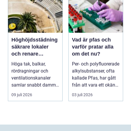
Höghöjdsstädning
Vad är pfas och
säkrare lokaler
varför pratar alla
och renare
om det nu?
arbetsmiljö
Höga tak, balkar,
Per- och polyfluorerade
rördragningar och
alkylsubstanser, ofta
ventilationskanaler
kallade Pfas, har gått
samlar snabbt damm,
från att vara ett okänt
smuts och partiklar. I
kemiskt...
09 juli 2026
03 juli 2026
i...