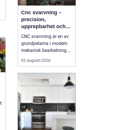
Cnc svarvning –
precision,
upprepbarhet och
smart produktion
CNC svarvning är en av
grundpelarna i modern
mekanisk bearbetning.
Genom att kombinera
02 augusti 2026
traditionell svarvteknik
med digital styrning får
tillverkare hög precision,
stabil kvalitet och korta
ledtider även vid
komplexa geometrier. ...
t