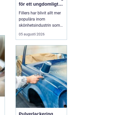
för ett ungdomligt
utseende
Fillers har blivit allt mer
populära inom
skönhetsindustrin som
ett sätt att återställa
05 augusti 2026
ungdomlighet och
vitalitet i ansiktet utan
att behöva genomgå
kirurgiska ingrepp.
Genom att förstå hur
dessa behan...
Pulverlackering