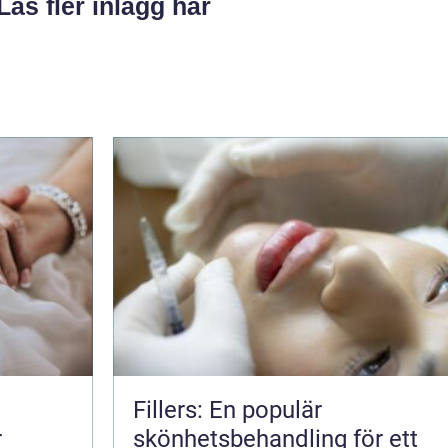
Läs fler inlägg här
Fillers: En populär
r
skönhetsbehandling för ett