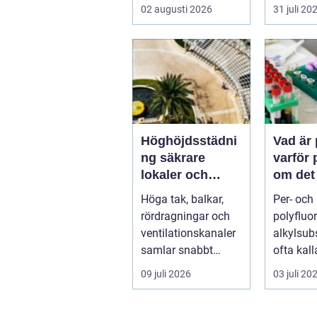
stannar, diskm...
hittar ma
02 augusti 2026
31 juli 20
instrum
bå...
Höghöjdsstädni
Vad är
ng säkrare
varför 
lokaler och
om det
renare
Höga tak, balkar,
Per- och
arbetsmiljö
rördragningar och
polyfluo
ventilationskanaler
alkylsub
samlar snabbt
ofta kall
damm, smuts och
har gått 
09 juli 2026
03 juli 20
partiklar. I i...
vara ett
kemiskt..