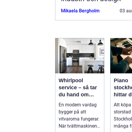
Mikaela Bergholm
03 au
Whirlpool
Piano
service – så tar
stockho
du hand om
hittar d
dina vitvaror på
instrum
En modern vardag
Att köpa
rätt sätt
hem oc
bygger på att
storstad
vitvarorna fungerar.
Stockho
När tvättmaskinen
många fr