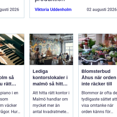
gusti 2026
Viktoria Uddenholm
02 augusti 2026
Lediga
Blomsterbud
lm så
kontorslokaler i
Åhus när orden
u rätt
malmö så hittar
inte räcker till
ent för
företag rätt läge
 piano i en
Att hitta rätt kontor i
Blommor är ofta de
h scen
och rätt lokal
 som
Malmö handlar om
tydligaste sättet att
lm väcker
mycket mer än
visa omtanke när
ågor. Hur
antal kvadratmeter
orden känns för