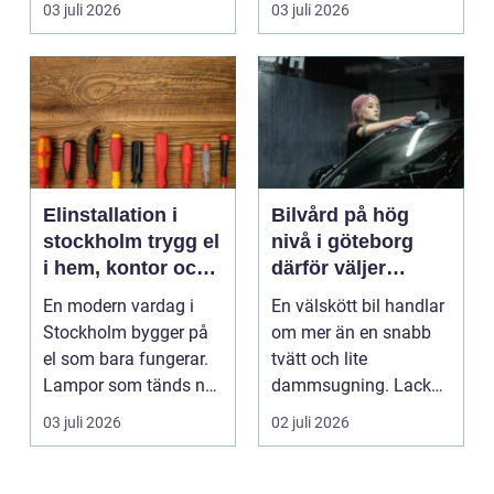
03 juli 2026
03 juli 2026
Elinstallation i
Bilvård på hög
stockholm trygg el
nivå i göteborg
i hem, kontor och
därför väljer
industri
många ditec
En modern vardag i
En välskött bil handlar
Stockholm bygger på
om mer än en snabb
el som bara fungerar.
tvätt och lite
Lampor som tänds när
dammsugning. Lacken
de ska, trygg strö...
slits av vägsalt, grus...
03 juli 2026
02 juli 2026