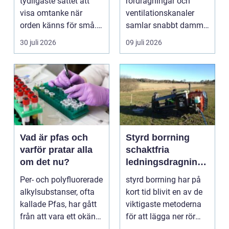
tydligaste sättet att
rördragningar och
visa omtanke när
ventilationskanaler
orden känns för små.
samlar snabbt damm,
Ett genomtänkt
smuts och partiklar. I
30 juli 2026
09 juli 2026
bloms...
i...
Vad är pfas och
Styrd borrning
varför pratar alla
schaktfria
om det nu?
ledningsdragninga
r med hög
Per- och polyfluorerade
styrd borrning har på
precision
alkylsubstanser, ofta
kort tid blivit en av de
kallade Pfas, har gått
viktigaste metoderna
från att vara ett okänt
för att lägga ner rör
kemiskt...
och kablar...