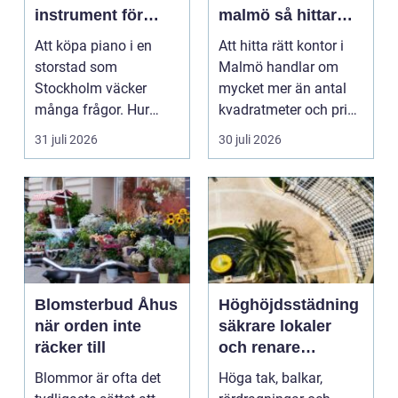
instrument för
malmö så hittar
hem och scen
företag rätt läge
Att köpa piano i en
Att hitta rätt kontor i
och rätt lokal
storstad som
Malmö handlar om
Stockholm väcker
mycket mer än antal
många frågor. Hur
kvadratmeter och pris
hittar man ett
per månad. Företa...
31 juli 2026
30 juli 2026
instrument som bå...
Blomsterbud Åhus
Höghöjdsstädning
när orden inte
säkrare lokaler
räcker till
och renare
arbetsmiljö
Blommor är ofta det
Höga tak, balkar,