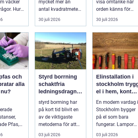
lm väcker
mycket mer än
visa omtanke när
ågor. Hur
antal kvadratmeter
orden känns för
n ett
och pris per månad.
små. Ett
26
30 juli 2026
30 juli 2026
ent som
Företa...
genomtänkt
bloms...
 pfas och
Styrd borrning
Elinstallation i
pratar alla
schaktfria
stockholm trygg
 nu?
ledningsdragnin
el i hem, kontor
gar med hög
och industri
styrd borrning har
En modern vardag 
precision
rerade
på kort tid blivit en
Stockholm bygger
stanser,
av de viktigaste
på el som bara
ade Pfas,
metoderna för att
fungerar. Lampor
från att
lägga ner rör och
som tänds när de
26
03 juli 2026
03 juli 2026