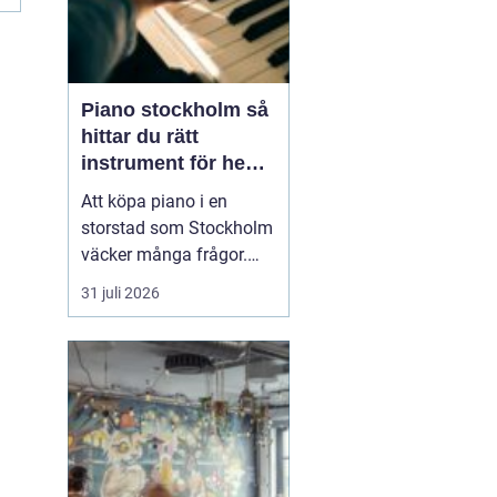
Piano stockholm så
hittar du rätt
instrument för hem
och scen
Att köpa piano i en
storstad som Stockholm
väcker många frågor.
Hur hittar man ett
31 juli 2026
instrument som både
låter bra, håller länge
och passar budgeten?
Utbudet är stort, från nya
digitalpianon i
musikaffärer till
renoverade akustiska
instrument hos mindr...