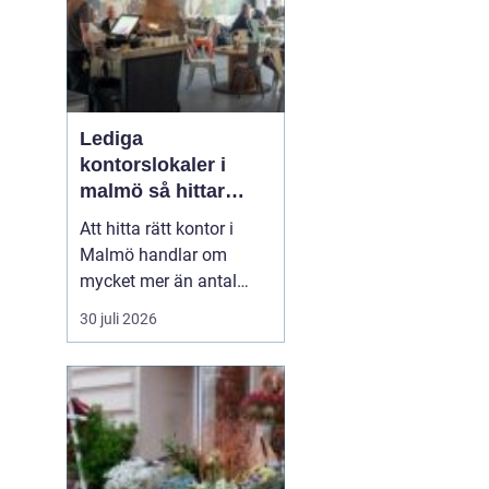
Lediga
kontorslokaler i
malmö så hittar
företag rätt läge och
Att hitta rätt kontor i
rätt lokal
Malmö handlar om
mycket mer än antal
kvadratmeter och pris
30 juli 2026
per månad. Företag som
söker Lediga
kontorslokaler i Malmö
behöver
väga in läge,
kommunikationer,...