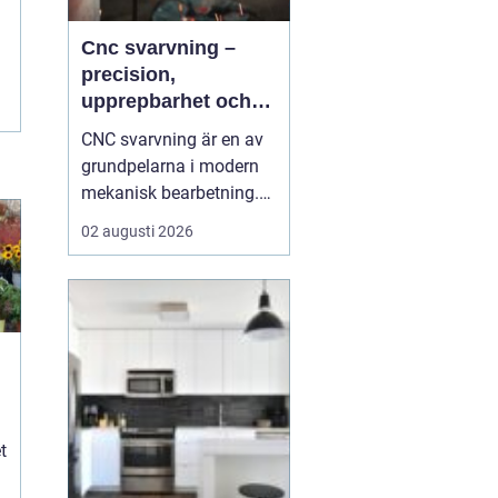
Cnc svarvning –
precision,
upprepbarhet och
smart produktion
CNC svarvning är en av
grundpelarna i modern
mekanisk bearbetning.
Genom att kombinera
02 augusti 2026
traditionell svarvteknik
med digital styrning får
tillverkare hög precision,
stabil kvalitet och korta
ledtider även vid
komplexa geometrier. ...
t