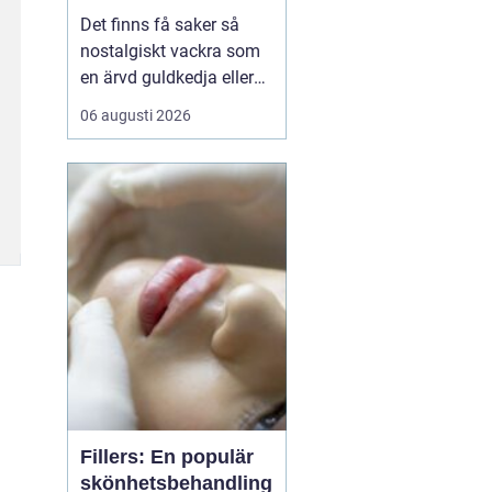
för gamla skatter
Det finns få saker så
nostalgiskt vackra som
en ärvd guldkedja eller
mormors älskade ring.
06 augusti 2026
Men vad händer när
smaken förändras eller
smycket inte längre
passar dagens stilar? I
Göteborg med omnejd
f...
Fillers: En populär
skönhetsbehandling