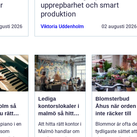
r
upprepbarhet och smart
produktion
gusti 2026
Viktoria Uddenholm
02 augusti 2026
Lediga
Blomsterbud
lm så
kontorslokaler i
Åhus när orden
u rätt
malmö så hittar
inte räcker till
ent för
företag rätt läge
 piano i en
Att hitta rätt kontor i
Blommor är ofta de
h scen
och rätt lokal
 som
Malmö handlar om
tydligaste sättet att