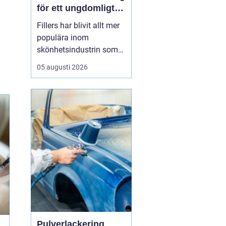
för ett ungdomligt
utseende
Fillers har blivit allt mer
populära inom
skönhetsindustrin som
ett sätt att återställa
05 augusti 2026
ungdomlighet och
vitalitet i ansiktet utan
att behöva genomgå
kirurgiska ingrepp.
Genom att förstå hur
dessa behan...
Pulverlackering