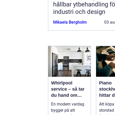
hållbar ytbehandling fö
industri och design
Mikaela Bergholm
03 au
Whirlpool
Piano
service – så tar
stockho
du hand om
hittar d
dina vitvaror på
instrum
En modern vardag
Att köpa
rätt sätt
hem oc
bygger på att
storstad