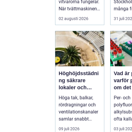
vitvarorna fungerar.
Stockho
När tvättmaskinen
många fr
stannar, diskm...
hittar ma
02 augusti 2026
31 juli 20
instrum
bå...
Höghöjdsstädni
Vad är
ng säkrare
varför 
lokaler och
om det
renare
Höga tak, balkar,
Per- och
arbetsmiljö
rördragningar och
polyfluo
ventilationskanaler
alkylsub
samlar snabbt
ofta kall
damm, smuts och
har gått 
09 juli 2026
03 juli 20