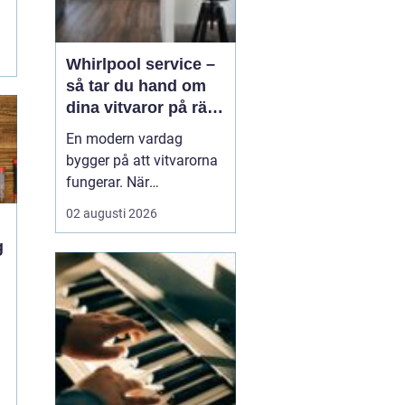
Whirlpool service –
så tar du hand om
dina vitvaror på rätt
sätt
En modern vardag
bygger på att vitvarorna
fungerar. När
tvättmaskinen stannar,
02 augusti 2026
diskmaskinen vägrar
tömma eller kylen blir för
varm märks det direkt i
hela hushållet. Då blir
i
frågan snabbt hur man
...