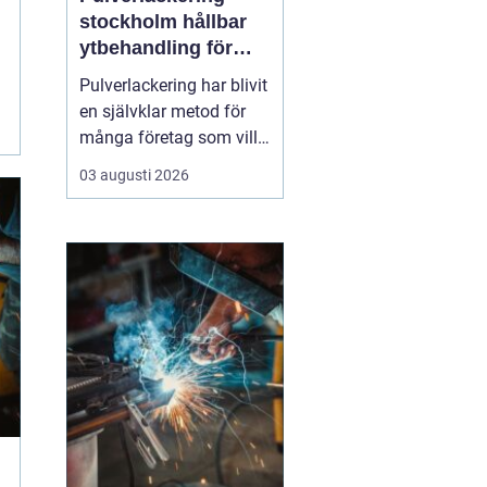
stockholm hållbar
ytbehandling för
industri och design
Pulverlackering har blivit
en självklar metod för
många företag som vill
kombinera slitstyrka,
03 augusti 2026
designfrihet och
miljöhänsyn. I en region
med stark industri och
byggsektor, som
Stockholm, spelar
tekniken en viktig roll för
allt från fasadpartier och
i...