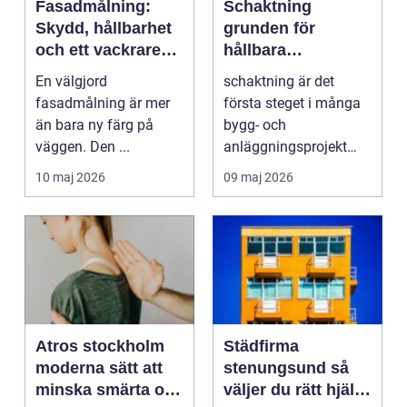
Fasadmålning:
Schaktning
Skydd, hållbarhet
grunden för
och ett vackrare
hållbara
hem genom att
byggprojekt
En välgjord
schaktning är det
måla hus
fasadmålning är mer
första steget i många
än bara ny färg på
bygg- och
väggen. Den ...
anläggningsprojekt
och lägger
10 maj 2026
09 maj 2026
bokstavligen
grunden...
Atros stockholm
Städfirma
moderna sätt att
stenungsund så
minska smärta och
väljer du rätt hjälp