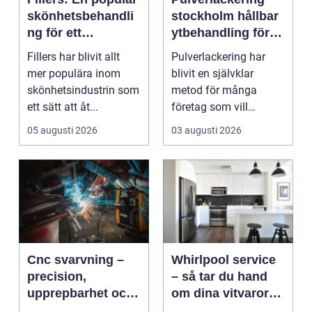
skönhetsbehandli
stockholm hållbar
ng för ett
ytbehandling för
ungdomligt
industri och
Fillers har blivit allt
Pulverlackering har
utseende
design
mer populära inom
blivit en självklar
skönhetsindustrin som
metod för många
ett sätt att åt...
företag som vill
kombinera slitstyrka,
05 augusti 2026
03 augusti 2026
desig...
Cnc svarvning –
Whirlpool service
precision,
– så tar du hand
upprepbarhet och
om dina vitvaror
smart produktion
på rätt sätt