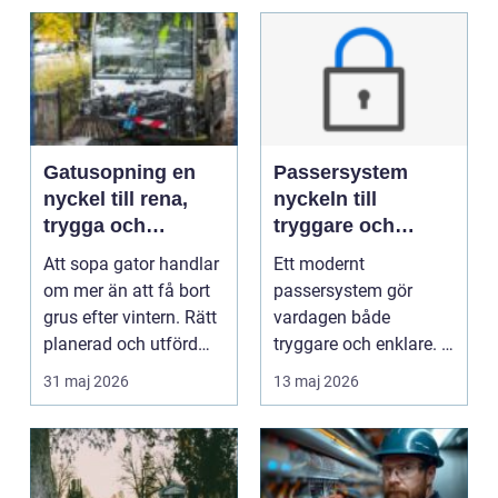
Gatusopning en
Passersystem
nyckel till rena,
nyckeln till
trygga och
tryggare och
hållbara
smidigare tillträde
Att sopa gator handlar
Ett modernt
stadsmiljöer
om mer än att få bort
passersystem gör
grus efter vintern. Rätt
vardagen både
planerad och utförd
tryggare och enklare. I
gatusopnin...
stället för nycklar som
31 maj 2026
13 maj 2026
tappas bo...