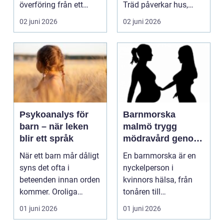
överföring från ett
Träd påverkar hus,
språk till ett annat.
trädgårdar, grannar, ...
02 juni 2026
02 juni 2026
De...
Psykoanalys för
Barnmorska
barn – när leken
malmö trygg
blir ett språk
mödravård genom
hela livet
När ett barn mår dåligt
En barnmorska är en
syns det ofta i
nyckelperson i
beteenden innan orden
kvinnors hälsa, från
kommer. Oroliga
tonåren till
kv&au...
övergångsåldern. I en
01 juni 2026
01 juni 2026
stad som ...