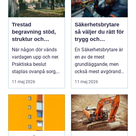
Trestad
Säkerhetsbrytare
begravning stöd,
så väljer du rätt för
struktur och
trygg och
trygghet när livet
driftsäker
När någon dör vänds
En Säkerhetsbrytare är
förändras
anläggning
vardagen upp och ner.
en av de mest
Praktiska beslut
grundläggande, men
staplas ovanpå sorg,
också mest avgörande,
chock och trötthet. ...
komponenterna i en
11 maj 2026
11 maj 2026
eli...