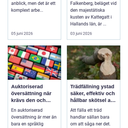
söker boende
anblick, men det är ett
Falkenberg, beläget vid
komplext arbe...
den majestätiska
kusten av Kattegatt i
Hallands län, är ...
05 juni 2026
03 juni 2026
Auktoriserad
Trädfällning ystad
översättning när
säker, effektiv och
krävs den och
hållbar skötsel av
varför är den så
träd
En auktoriserad
Att fälla ett träd
viktig?
översättning är mer än
handlar sällan bara
bara en språklig
om att såga ner det.