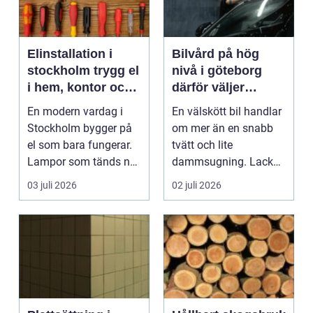
Elinstallation i
Bilvård på hög
stockholm trygg el
nivå i göteborg
i hem, kontor och
därför väljer
industri
många ditec
En modern vardag i
En välskött bil handlar
Stockholm bygger på
om mer än en snabb
el som bara fungerar.
tvätt och lite
Lampor som tänds när
dammsugning. Lacken
de ska, trygg strö...
slits av vägsalt, grus...
03 juli 2026
02 juli 2026