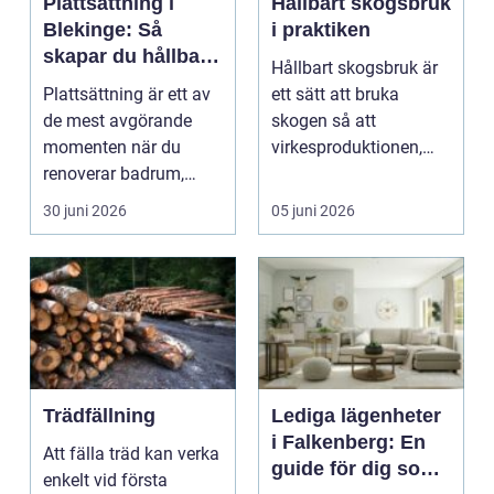
Plattsättning i
Hållbart skogsbruk
Blekinge: Så
i praktiken
skapar du hållbara
Hållbart skogsbruk är
golv och väggar
Plattsättning är ett av
ett sätt att bruka
de mest avgörande
skogen så att
momenten när du
virkesproduktionen,
renoverar badrum,
den biologiska
k&ou...
mångfalden...
30 juni 2026
05 juni 2026
Trädfällning
Lediga lägenheter
i Falkenberg: En
Att fälla träd kan verka
guide för dig som
enkelt vid första