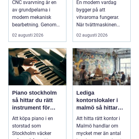
CNC svarvning är en
En modern vardag
av grundpelarna i
bygger på att
modern mekanisk
vitvarorna fungerar.
bearbetning. Genom
När tvättmaskinen
att kombinera
stannar, diskm...
02 augusti 2026
02 augusti 2026
traditio...
Piano stockholm
Lediga
så hittar du rätt
kontorslokaler i
instrument för
malmö så hittar
hem och scen
företag rätt läge
Att köpa piano i en
Att hitta rätt kontor i
och rätt lokal
storstad som
Malmö handlar om
Stockholm väcker
mycket mer än antal