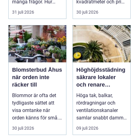
många frågor. Hur
kvadratmeter och pris
hittar man ett
per månad. Företa...
31 juli 2026
30 juli 2026
instrument som bå...
Blomsterbud Åhus
Höghöjdsstädning
när orden inte
säkrare lokaler
räcker till
och renare
arbetsmiljö
Blommor är ofta det
Höga tak, balkar,
tydligaste sättet att
rördragningar och
visa omtanke när
ventilationskanaler
orden känns för små.
samlar snabbt damm,
Ett genomtänkt
smuts och partiklar. I
30 juli 2026
09 juli 2026
bloms...
i...