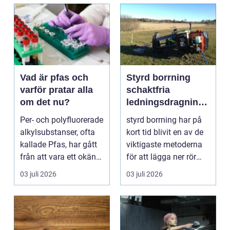
Vad är pfas och
Styrd borrning
varför pratar alla
schaktfria
om det nu?
ledningsdragninga
r med hög
Per- och polyfluorerade
styrd borrning har på
precision
alkylsubstanser, ofta
kort tid blivit en av de
kallade Pfas, har gått
viktigaste metoderna
från att vara ett okänt
för att lägga ner rör
kemiskt...
och kablar...
03 juli 2026
03 juli 2026