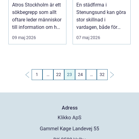
bevara rörlighet
för hem och
Atros Stockholm är ett
En städfirma i
företag
sökbegrepp som allt
Stenungsund kan göra
oftare leder människor
stor skillnad i
till information om hur
vardagen, både för
de kan för...
familjer och företag.
09 maj 2026
07 maj 2026
Många u...
1
…
22
23
24
…
32
Adress